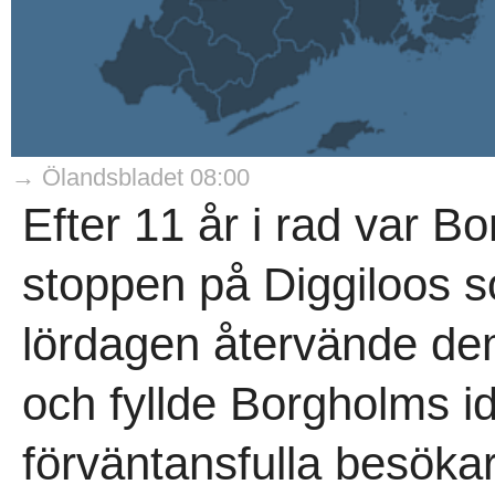
→ Ölandsbladet 08:00
Efter 11 år i rad var Bor
stoppen på Diggiloos 
lördagen återvände d
och fyllde Borgholms i
förväntansfulla besökar