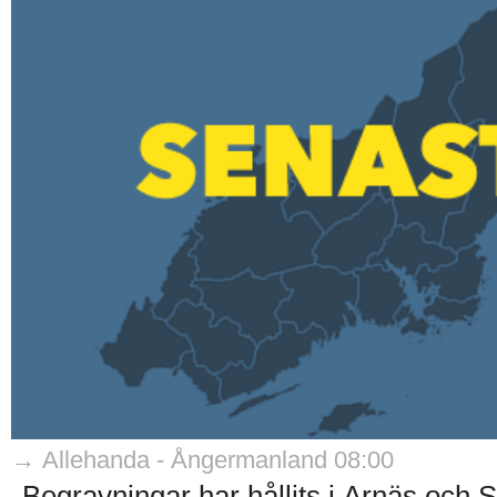
→ Allehanda - Ångermanland 08:00
Begravningar har hållits i Arnäs och S