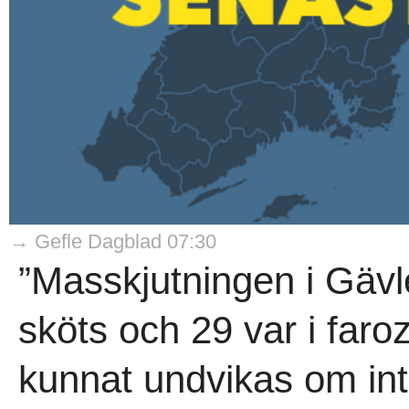
→ Gefle Dagblad 07:30
”Masskjutningen i Gävle
sköts och 29 var i far
kunnat undvikas om int