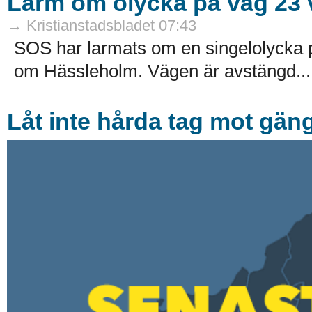
Larm om olycka på väg 23 
→ Kristianstadsbladet 07:43
SOS har larmats om en singelolycka p
om Hässleholm. Vägen är avstängd...
Låt inte hårda tag mot gän