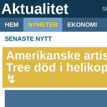
Aktualitet
S
HEM
NYHETER
EKONOMI
SENASTE NYTT
Amerikanske artis
Tree död i helikop
↯