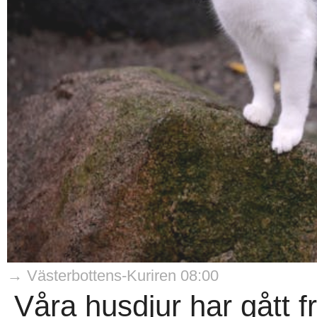
→ Västerbottens-Kuriren 08:00
Våra husdjur har gått frå