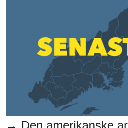
→ Den amerikanske art