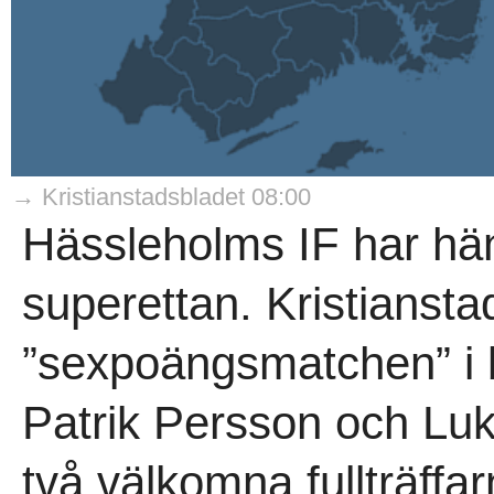
→ Kristianstadsbladet 08:00
Hässleholms IF har häng
superettan. Kristianst
”sexpoängsmatchen” i b
Patrik Persson och Luk
två välkomna fullträffar