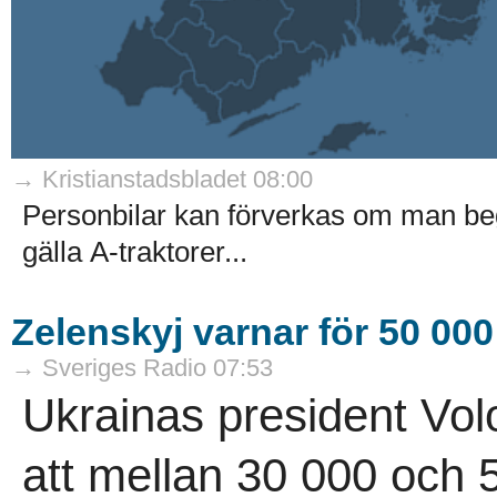
→ Kristianstadsbladet 08:00
Personbilar kan förverkas om man beg
gälla A-traktorer...
Zelenskyj varnar för 50 00
→ Sveriges Radio 07:53
Ukrainas president Vo
att mellan 30 000 och