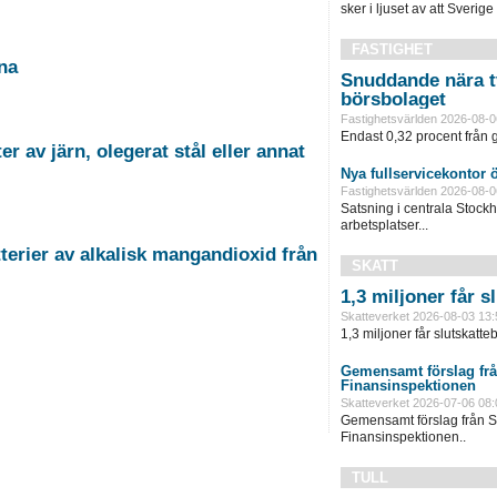
sker i ljuset av att Sverige 
FASTIGHET
na
Snuddande nära t
börsbolaget
Fastighetsvärlden 2026-08-0
Endast 0,32 procent från g
 av järn, olegerat stål eller annat
Nya fullservicekontor 
Fastighetsvärlden 2026-08-0
Satsning i centrala Stock
arbetsplatser...
erier av alkalisk mangandioxid från
SKATT
1,3 miljoner får 
Skatteverket 2026-08-03 13:
1,3 miljoner får slutskatte
Gemensamt förslag frå
Finansinspektionen
Skatteverket 2026-07-06 08:
Gemensamt förslag från S
Finansinspektionen..
TULL