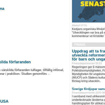
Kina
Market 07:31
Kedjans organiska tillväxt 
”Utvecklingen var bra på
kommenterar vd Kristofer 
FINANS
Uppdrag att ta fra
utveckla reformen
för barn och ung
ilda förfaranden
Finansdepartmentet 09:53
Regeringen ger E-hälsom
kilda förfaranden tulllager, tillfällig införsel,
Folkhälsomyndigheten, F
erar i praktiken. Studien genomförs ..
Myndigheten för ungdoms-
(MUCF) och Statens kulturr
förslag kring utvecklin..
Sverige fördjupar sama
Finansdepartmentet 2026-08
I samband med utrikesmini
undertecknade länderna p
n USA
handlingsplan för utökat