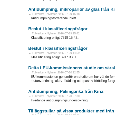
Antidumpning, mikropärlor av glas från 
→ Tullverket - Nyheter 2026-07-29 15:48
Antidumpningsförfarande inlett..
Beslut i klassificeringsfrågor
→ Tullverket - Nyheter 2026-07-29 15:42
Klassificering enligt 7318 15 42..
Beslut i klassificeringsfrågor
→ Tullverket - Nyheter 2026-07-29 14:59
Klassificering enligt 3917 33 00..
Delta i EU-kommissionens studie om särsk
→ Tullverket - Nyheter 2026-07-20 12:55
EU-kommissionen genomför en studie om hur väl de fem särs
slutanvändning, aktiv förädling och passiv förädling fung
Antidumpning, Pekinganka från Kina
→ Tullverket - Nyheter 2026-07-20 07:30
Inledande antidumpningsundersökning..
Tilläggstullar på vissa produkter med frå