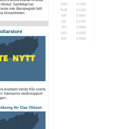
tillväxt. Samtidigt har
PHP
0.1558
ande inte återspeglats fullt
RUB
0.1161
ärka lönsamheten..
INR
0.0997
ISK
0.0769
JPY
0.0600
ollarstore
LKR
0.0282
IDR
0.0005
a kvartalet vände från svarta
garen Tokmannis delårsrapport.
en...
ljökning för Clas Ohlson