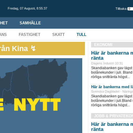
Fredag,
07 Augusti
,
8:55:38
Tillbaka
HET
SAMHÄLLE
ANS
FASTIGHET
SKATT
TULL
EKONOMI
rån Kina ↯
Här är bankerna m
ränta
Dagens Industri 10:31
Skandiabanken gav lägst rör
bolånekunder i juli. Blan
rörliga snittränta högst...
Här är bankerna med lä
Svenska Dagbladet - Närings
Skandiabanken gav lägst rör
bolånekunder i juli.Bland
rörliga snittränta högst...
JOBB & PRIVATEKO
Här är bankerna m
ränta