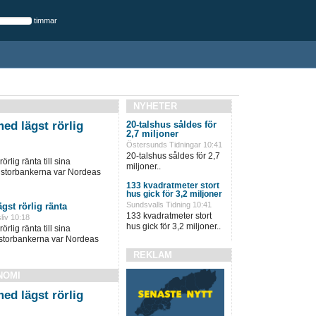
timmar
NYHETER
ed lägst rörlig
20-talshus såldes för
2,7 miljoner
Östersunds Tidningar 10:41
20-talshus såldes för 2,7
lig ränta till sina
miljoner..
d storbankerna var Nordeas
133 kvadratmeter stort
hus gick för 3,2 miljoner
Sundsvalls Tidning 10:41
gst rörlig ränta
133 kvadratmeter stort
liv 10:18
hus gick för 3,2 miljoner..
lig ränta till sina
 storbankerna var Nordeas
REKLAM
NOMI
ed lägst rörlig