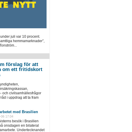
under juli var 10 procent.
 samtliga hemmamarknader”,
Tonström...
m förslag för att
 om ett fritidskort
a
yndigheten,
örsäkringskassan,
 och civilsamhällesfrågor
åd i uppdrag att ta fram
rbetet med Brasilien
-06 17:04
sterns besök i Brasilien
å onsdagen en bilateral
 samarbete. Undertecknandet