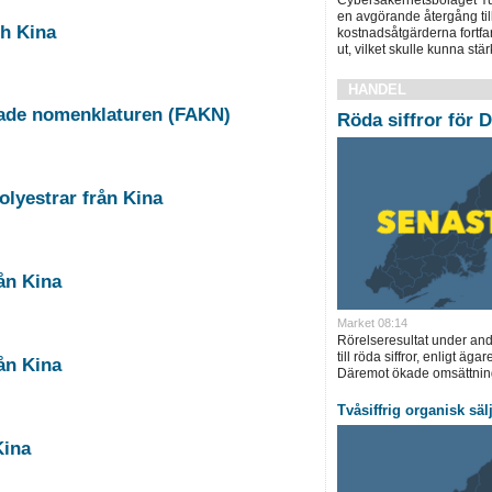
en avgörande återgång till 
ch Kina
kostnadsåtgärderna fortfar
ut, vilket skulle kunna st
HANDEL
rade nomenklaturen (FAKN)
Röda siffror för D
 sampolyestrar från Kina
l från Kina
Market 08:14
Rörelseresultat under andr
till röda siffror, enligt ä
Antidumpning, fästdon av järn eller stål från Kina
Däremot ökade omsättning
Tvåsiffrig organisk sä
Kina