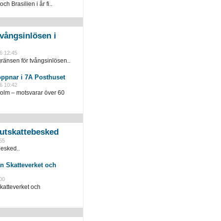
och Brasilien i år fi..
vångsinlösen i
6 12:45
ränsen för tvångsinlösen..
öppnar i 7A Posthuset
6 10:42
holm – motsvarar över 60
slutskattebesked
55
besked..
n Skatteverket och
00
katteverket och