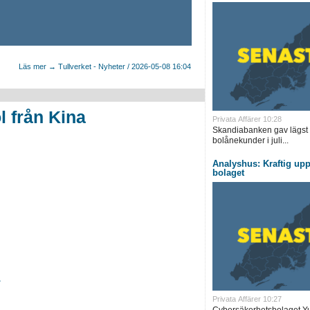
Läs mer → Tullverket - Nyheter / 2026-05-08 16:04
 från Kina
Privata Affärer 10:28
Skandiabanken gav lägst rör
bolånekunder i juli...
Analyshus: Kraftig upp
bolaget
Privata Affärer 10:27
Cybersäkerhetsbolaget Yu