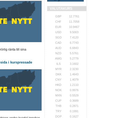
VALUTAKURS
GBP
12.7761
CHF
11.7058
EUR
10.9467
USD
9.5003
SGD
7.4120
CAD
6.7743
AUD
6.6843
lig ränta till sina
NZD
5.5761
AWG
5.2779
sida i kurspressade
ILS
3.1602
MYR
2.3230
DKK
1.4643
CNY
1.4079
HKD
1.2110
NOK
0.9976
MXN
0.5529
CUP
0.3689
THB
0.2871
TRY
0.1991
DOP
0.1627
bicos andra kvartal innebar