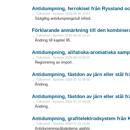
Antidumpning, ferrokisel från Ryssland o
→ Tullverket - Nyheter 2026-08-05 14:57
Slutgiltig antidumpningstull införd..
Förklarande anmärkning till den kombine
→ Tullverket - Nyheter 2026-08-05 14:14
Ändring till kapitel 95..
Antidumpning, alifatiska-aromatiska
→ Tullverket - Nyheter 2026-08-03 08:00
Registrering av import..
Antidumpning, fästdon av järn eller stå
→ Tullverket - Nyheter 2026-07-31 08:00
Ändring..
→ Tullverket - Nyheter 2026-07-31 08:00
Ändring..
Antidumpning, grafitelektrodsystem från 
→ Tullverket - Nyheter 2026-07-29 15:49
Antidumpningsåtgärderna upphör..