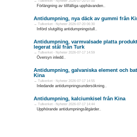
→ Tullverket - Nyheter 2026-07-20 07:00
Förlängning av tillfälliga upphävanden..
Antidumpning, nya däck av gummi från Ki
→ Tullverket - Nyheter 2026-07-20 06:30
Införd slutgiltig antidumpningstull..
Antidumpning, varmvalsade platta produkter
legerat stål från Turk
→ Tullverket - Nyheter 2026-07-17 14:59
Översyn inledd..
Antidumpning, galvaniska element och batt
Kina
→ Tullverket - Nyheter 2026-07-17 14:55
Inledande antidumpningsundersökning..
Antidumpning, kalciumkisel från Kina
→ Tullverket - Nyheter 2026-07-17 14:44
Upphörande antidumpningsåtgärder..