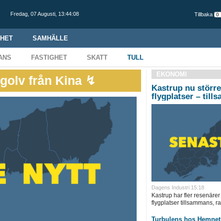
Fredag,
07 Augusti
,
13:44:09
Tillbaka
HET
SAMHÄLLE
ANS
FASTIGHET
SKATT
TULL
EKONOMI
ägolv från Kina ↯
Kastrup nu större
flygplatser – til
Dagens Industri 15:18
Kastrup har fler resenärer 
flygplatser tillsammans, r
Turbulens hos Hemnet 