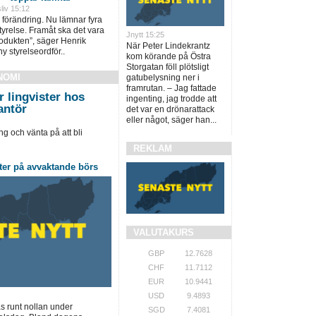
liv 15:12
förändring. Nu lämnar fyra
tyrelse. Framåt ska det vara
Jnytt 15:25
produkten”, säger Henrik
När Peter Lindekrantz
y styrelseordför..
kom körande på Östra
Storgatan föll plötsligt
NOMI
gatubelysning ner i
framrutan. – Jag fattade
 lingvister hos
ingenting, jag trodde att
antör
det var en drönarattack
eller något, säger han...
ng och vänta på att bli
REKLAM
ter på avvaktande börs
VALUTAKURS
GBP
12.7628
CHF
11.7112
EUR
10.9441
USD
9.4893
 runt nollan under
SGD
7.4081