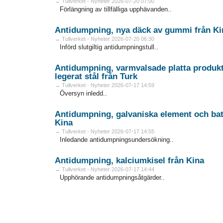
→ Tullverket - Nyheter 2026-07-20 07:00
Förlängning av tillfälliga upphävanden..
Antidumpning, nya däck av gummi från Ki
→ Tullverket - Nyheter 2026-07-20 06:30
Införd slutgiltig antidumpningstull..
Antidumpning, varmvalsade platta produkter
legerat stål från Turk
→ Tullverket - Nyheter 2026-07-17 14:59
Översyn inledd..
Antidumpning, galvaniska element och batt
Kina
→ Tullverket - Nyheter 2026-07-17 14:55
Inledande antidumpningsundersökning..
Antidumpning, kalciumkisel från Kina
→ Tullverket - Nyheter 2026-07-17 14:44
Upphörande antidumpningsåtgärder..