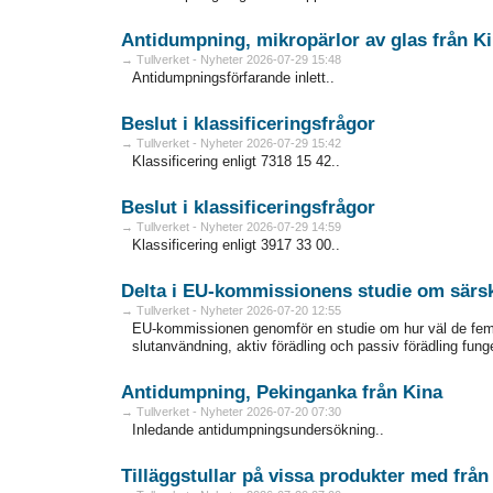
Antidumpning, mikropärlor av glas från 
→ Tullverket - Nyheter 2026-07-29 15:48
Antidumpningsförfarande inlett..
Beslut i klassificeringsfrågor
→ Tullverket - Nyheter 2026-07-29 15:42
Klassificering enligt 7318 15 42..
Beslut i klassificeringsfrågor
→ Tullverket - Nyheter 2026-07-29 14:59
Klassificering enligt 3917 33 00..
Delta i EU-kommissionens studie om särsk
→ Tullverket - Nyheter 2026-07-20 12:55
EU-kommissionen genomför en studie om hur väl de fem särs
slutanvändning, aktiv förädling och passiv förädling fung
Antidumpning, Pekinganka från Kina
→ Tullverket - Nyheter 2026-07-20 07:30
Inledande antidumpningsundersökning..
Tilläggstullar på vissa produkter med frå