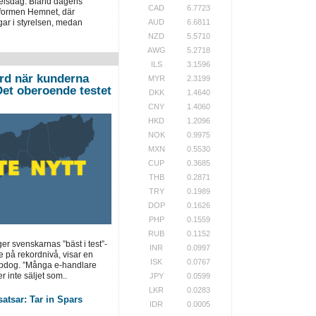
elsdag. Bland dagens
CAD
6.7723
tformen Hemnet, där
ngar i styrelsen, medan
AUD
6.6811
NZD
5.5710
AWG
5.2718
ILS
3.1596
ord när kunderna
MYR
2.3199
”Det oberoende testet
DKK
1.4640
CNY
1.4060
HKD
1.2096
NOK
0.9975
MXN
0.5530
CUP
0.3685
THB
0.2871
TRY
0.1989
DOP
0.1626
PHP
0.1559
RUB
0.1152
ger svenskarnas ”bäst i test”-
INR
0.0997
e på rekordnivå, visar en
ISK
0.0767
opdog. ”Många e-handlare
r inte säljet som..
JPY
0.0599
LKR
0.0283
atsar: Tar in Spars
IDR
0.0005