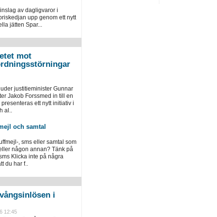
inslag av dagligvaror i
priskedjan upp genom ett nytt
la jätten Spar...
etet mot
ordningsstörningar
der justitieminister Gunnar
er Jakob Forssmed in till en
presenteras ett nytt initiativ i
 al..
mejl och samtal
luffmejl-, sms eller samtal som
 eller någon annan? Tänk på
 sms Klicka inte på några
 du har f..
vångsinlösen i
6 12:45