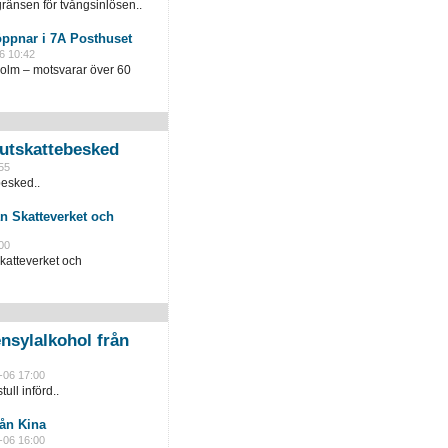
ränsen för tvångsinlösen..
öppnar i 7A Posthuset
6 10:42
holm – motsvarar över 60
slutskattebesked
55
besked..
n Skatteverket och
00
katteverket och
nsylalkohol från
-06 17:00
ull införd..
rån Kina
-06 16:00