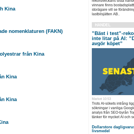
rekordveckans sista hand
vinnare finns bostadsplat
ch Kina
storägare vill se förändri
lastbilsjätten AB..
HANDEL
rade nomenklaturen (FAKN)
”Bäst i test”-rek
inte litar på AI: 
avgör köpet”
 sampolyestrar från Kina
l från Kina
Antidumpning, fästdon av järn eller stål från Kina
Market 10:53
Trots AI-sökets intrång lig
sökningar i vanliga Googl
analys från SEO-byrån T
tänker för mycket AI och se
Kina
Dollarstore dagligvarus
livsmedel