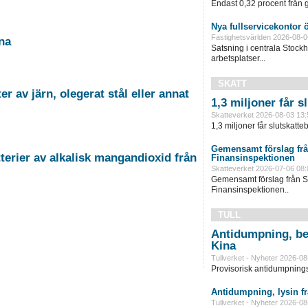
Endast 0,32 procent från g
Nya fullservicekontor 
Fastighetsvärlden 2026-08-0
na
Satsning i centrala Stock
arbetsplatser...
SKATT
 av järn, olegerat stål eller annat
1,3 miljoner får 
Skatteverket 2026-08-03 13:
1,3 miljoner får slutskatte
Gemensamt förslag frå
erier av alkalisk mangandioxid från
Finansinspektionen
Skatteverket 2026-07-06 08:
Gemensamt förslag från S
Finansinspektionen..
TULL
Antidumpning, be
Kina
Tullverket - Nyheter 2026-08
Provisorisk antidumpningst
Antidumpning, lysin f
Tullverket - Nyheter 2026-08