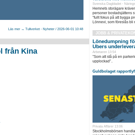
Svenska Dagbladet - Närings
Hemnets storägare kräver 
personer bostadsjättens s
”fullt fokus på att bygga 
Lönnevi, som föreslås bli n
Läs mer → Tullverket - Nyheter / 2026-06-01 10:48
JOBB & PRIVATEKO
Lönedumpning för
Ubers underlever
 från Kina
Arbetaren 13:54
”Som att stå på en parkeri
upplockad”..
Guldbolaget rapportlyf
Privata Affärer 13:06
Stockholmsbörsen handlas