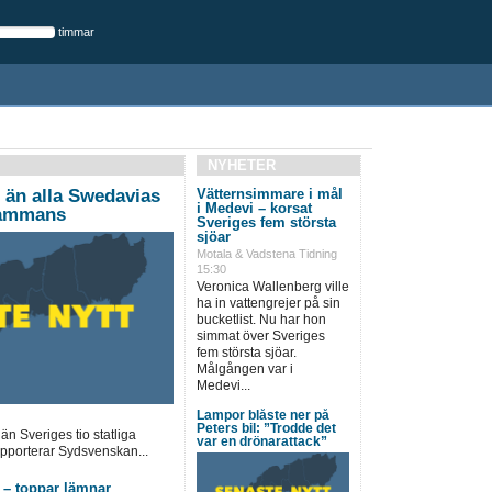
timmar
NYHETER
 än alla Swedavias
Vätternsimmare i mål
i Medevi – korsat
lsammans
Sveriges fem största
sjöar
Motala & Vadstena Tidning
15:30
Veronica Wallenberg ville
ha in vattengrejer på sin
bucketlist. Nu har hon
simmat över Sveriges
fem största sjöar.
Målgången var i
Medevi...
Lampor blåste ner på
Peters bil: ”Trodde det
än Sveriges tio statliga
var en drönarattack”
apporterar Sydsvenskan...
– toppar lämnar