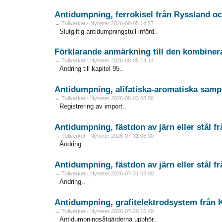
Antidumpning, ferrokisel från Ryssland o
→ Tullverket - Nyheter 2026-08-05 14:57
Slutgiltig antidumpningstull införd..
Förklarande anmärkning till den kombine
→ Tullverket - Nyheter 2026-08-05 14:14
Ändring till kapitel 95..
Antidumpning, alifatiska-aromatiska
→ Tullverket - Nyheter 2026-08-03 08:00
Registrering av import..
Antidumpning, fästdon av järn eller stå
→ Tullverket - Nyheter 2026-07-31 08:00
Ändring..
→ Tullverket - Nyheter 2026-07-31 08:00
Ändring..
Antidumpning, grafitelektrodsystem från 
→ Tullverket - Nyheter 2026-07-29 15:49
Antidumpningsåtgärderna upphör..