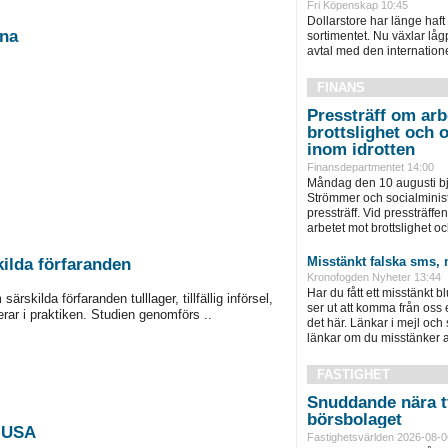
Fri Köpenskap 10:45
Dollarstore har länge haft 
Kina
sortimentet. Nu växlar låg
avtal med den internationel
FINANS
Pressträff om arb
brottslighet och 
inom idrotten
Finansdepartmentet 14:00
Måndag den 10 augusti bju
Strömmer och socialminist
pressträff. Vid pressträffen 
arbetet mot brottslighet och
Misstänkt falska sms, 
ilda förfaranden
Kronofogden Nyheter 13:44
Har du fått ett misstänkt b
kilda förfaranden tulllager, tillfällig införsel,
ser ut att komma från oss
erar i praktiken. Studien genomförs ..
det här. Länkar i mejl och
länkar om du misstänker att
FASTIGHET
Snuddande nära t
börsbolaget
n USA
Fastighetsvärlden 2026-08-0