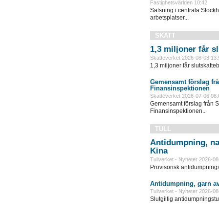
Fastighetsvärlden 10:42
Satsning i centrala Stock
arbetsplatser...
SKATT
1,3 miljoner får 
Skatteverket 2026-08-03 13:
1,3 miljoner får slutskatte
Gemensamt förslag frå
Finansinspektionen
Skatteverket 2026-07-06 08:
Gemensamt förslag från S
Finansinspektionen..
TULL
Antidumpning, na
Kina
Tullverket - Nyheter 2026-08
Provisorisk antidumpningst
Antidumpning, garn av
Tullverket - Nyheter 2026-08
Slutgiltig antidumpningstul