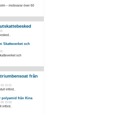
holm – motsvarar över 60
slutskattebesked
55
besked..
n Skatteverket och
00
katteverket och
triumbensoat från
-05 15:01
ull införd..
 polyamid från Kina
-05 15:00
l införd..