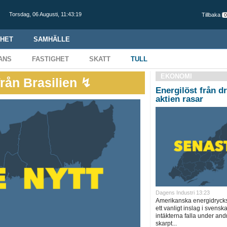
Torsdag,
06 Augusti
,
11:43:20
Tillbaka
HET
SAMHÄLLE
ANS
FASTIGHET
SKATT
TULL
EKONOMI
sfaner från Brasilien ↯
Energilöst från d
aktien rasar
Dagens Industri 13:23
Amerikanska energidryckst
ett vanligt inslag i svenska
intäkterna falla under andr
skarpt...