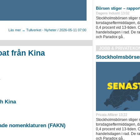
Börsen stiger – rapport
Dagens Industri 13:02
Stockholmsbörsen stiger 
torsdagseftermiddagen, d
0,4 procent vid 13-tiden. 
Läs mer → Tullverket - Nyheter / 2026-05-11 07:00
handelsdagen i rad. De r
och Paradox gå..
JOBB & PRIVATEKO
at från Kina
Stockholmsbörsen
ch Kina
Privata Affärer 13:22
Stockholmsbörsen stiger 
torsdagseftermiddagen, d
rade nomenklaturen (FAKN)
0,4 procent vid 13-tiden. 
handelsdagen i rad. De r
och Paradox gå..