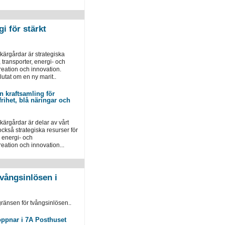
i för stärkt
kärgårdar är strategiska
, transporter, energi- och
reation och innovation.
utat om en ny marit..
n kraftsamling för
frihet, blå näringar och
kärgårdar är delar av vårt
också strategiska resurser för
, energi- och
reation och innovation...
vångsinlösen i
ränsen för tvångsinlösen..
öppnar i 7A Posthuset