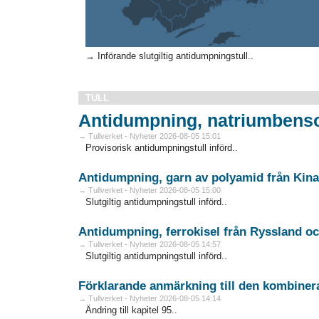
→ Införande slutgiltig antidumpningstull..
TULL
Antidumpning, natriumbenso
→ Tullverket - Nyheter 2026-08-05 15:01
Provisorisk antidumpningstull införd..
Antidumpning, garn av polyamid från Kina
→ Tullverket - Nyheter 2026-08-05 15:00
Slutgiltig antidumpningstull införd..
Antidumpning, ferrokisel från Ryssland o
→ Tullverket - Nyheter 2026-08-05 14:57
Slutgiltig antidumpningstull införd..
Förklarande anmärkning till den kombine
→ Tullverket - Nyheter 2026-08-05 14:14
Ändring till kapitel 95..