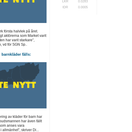
LKR
0.0283
IDR
0.0005
 första halvlek på året.
ligt aktörerna som Market varit
n har varit starkare”,
, vd för SGN Sp..
 barnkläder fälls:
ring av kläder för barn har
budsmannen har även fällt
 som anses vara
i allmänhet”, skriver Di...