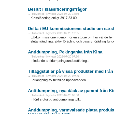
Beslut i klassificeringsfrågor
→ Tullverket - Nyheter 2026-07-29 14:59
Klassificering enligt 3917 33 00..
Delta i EU-kommissionens studie om särsk
→ Tullverket - Nyheter 2026-07-20 12:55
EU-kommissionen genomför en studie om hur väl de fem särs
slutanvändning, aktiv förädling och passiv förädling fung
Antidumpning, Pekinganka från Kina
→ Tullverket - Nyheter 2026-07-20 07:30
Inledande antidumpningsundersökning..
Tilläggstullar på vissa produkter med frå
→ Tullverket - Nyheter 2026-07-20 07:00
Förlängning av tillfälliga upphävanden..
Antidumpning, nya däck av gummi från Ki
→ Tullverket - Nyheter 2026-07-20 06:30
Införd slutgiltig antidumpningstull..
Antidumpning, varmvalsade platta produkter