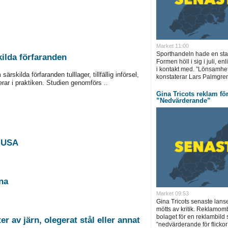
Market 11:00
Sporthandeln hade en stark
ilda förfaranden
Formen höll i sig i juli, en
i kontakt med. ”Lönsamhete
kilda förfaranden tulllager, tillfällig införsel,
konstaterar Lars Palmgren
erar i praktiken. Studien genomförs ..
Gina Tricots reklam för
”Nedvärderande”
n USA
na
Market 09:53
Gina Tricots senaste lanse
mötts av kritik. Reklamom
bolaget för en reklambild
 av järn, olegerat stål eller annat
”nedvärderande för flickor 