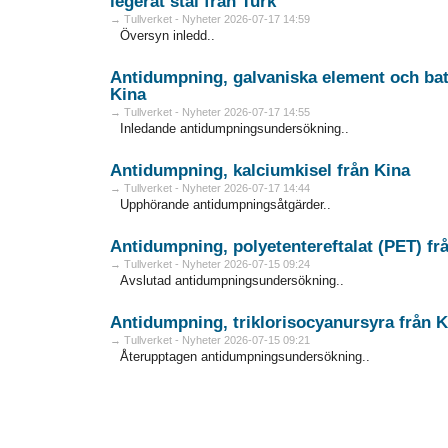
legerat stål från Turk
→ Tullverket - Nyheter 2026-07-17 14:59
Översyn inledd..
Antidumpning, galvaniska element och batt
Kina
→ Tullverket - Nyheter 2026-07-17 14:55
Inledande antidumpningsundersökning..
Antidumpning, kalciumkisel från Kina
→ Tullverket - Nyheter 2026-07-17 14:44
Upphörande antidumpningsåtgärder..
Antidumpning, polyetentereftalat (PET) fr
→ Tullverket - Nyheter 2026-07-15 09:24
Avslutad antidumpningsundersökning..
Antidumpning, triklorisocyanursyra från K
→ Tullverket - Nyheter 2026-07-15 09:21
Återupptagen antidumpningsundersökning..