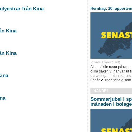
 sampolyestrar från Kina
Hernhag: 10 rapportvi
l från Kina
Antidumpning, fästdon av järn eller stål från Kina
Privata Affärer 13:00
Att en aktie rusar på rap
olika saker. Vi har valt ut 
Kina
utmaningar - men som nu 
uppåt.✔ Trion för dig som le
HANDEL
Kina
Sommarjubel i sp
månaden i bolaget