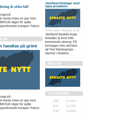
Jämtland förlänger med
egna produkten
bolag åt olika håll
svagt på
är breda index är upp med
OMXS30 stiger för sjätte
apporterande bolagen Yubico
Östersunds Tidningar 13:29
Jämtland Baskets trupp
fortsätter ta form inför
NOMI
kommande säsong. På
 handlas på grönt
torsdagen blev det klart
att Yoel Weldegergis
stannar i klubben...
REKLAM
VALUTAKURS
svagt på
är breda index är upp med
GBP
12.7502
OMXS30 stiger för sjätte
CHF
11.7051
apporterande bolagen Yubico
EUR
10.9330