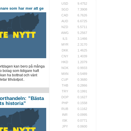
USD
9.4752
nnare som har mer att ge
SGD
7.3908
CAD
6.7626
AUD
6.6725
NZD
5.5711
AWG
5.2567
ILS
3.1466
MYR
2.3170
DKK
1.4625
CNY
1.4039
HKD
1.2079
portdagen kan bero på många
NOK
0.9933
tio bolag som tidigare haft
MXN
0.5489
kan ha bottnat och vänt
tar tillväxtpot..
CUP
0.3680
THB
0.2866
TRY
0.1991
DOP
0.1627
orthandeln: ”Bästa
s historia”
PHP
0.1558
RUB
0.1162
INR
0.0995
ISK
0.0771
JPY
0.0600