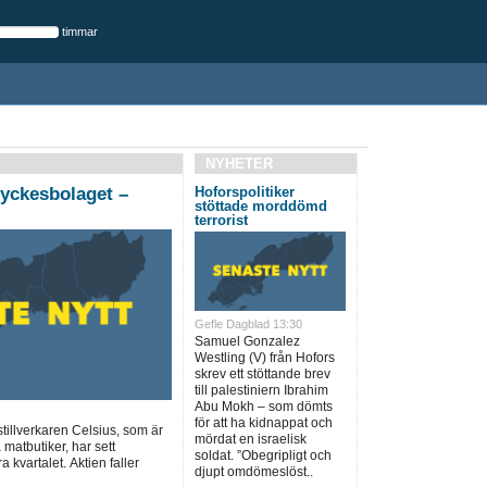
timmar
NYHETER
ryckesbolaget –
Hoforspolitiker
stöttade morddömd
terrorist
Gefle Dagblad 13:30
Samuel Gonzalez
Westling (V) från Hofors
skrev ett stöttande brev
till palestiniern Ibrahim
Abu Mokh – som dömts
för att ha kidnappat och
illverkaren Celsius, som är
mördat en israelisk
 matbutiker, har sett
soldat. ”Obegripligt och
a kvartalet. Aktien faller
djupt omdömeslöst..