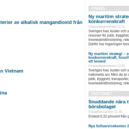
FINANS
Ny maritim strateg
konkurrenskraft
erier av alkalisk mangandioxid från
Finansdepartmentet 12:31
Sveriges hav, kuster och s
resurser för jobb, trygghet
livsmedelsförsörjning, rek
Därför har regeringen besl
Ny maritim strategi – e
konkurrenskraft, fossil
ett levand
Finansdepartmentet 12:30
Sveriges hav, kuster och s
ån Vietnam
nationella arv. Men de är 
jobb, trygghet, transporter
livsmedelsförsörjning, rek
ina
FASTIGHET
Snuddande nära t
börsbolaget
Fastighetsvärlden 12:45
Endast 0,32 procent från g
Nya fullservicekontor 