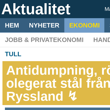
Aktualitet
M
HEM
NYHETER
EKONOMI
JOBB & PRIVATEKONOMI
HAN
TULL
Antidumpning, rör av järn eller
olegerat stål frå
Ryssland ↯