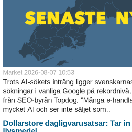
Market 2026-08-07 10:53
Trots AI-sökets intrång ligger svenskarnas 
sökningar i vanliga Google på rekordnivå,
från SEO-byrån Topdog. ”Många e-handlar
mycket AI och ser inte säljet som..
Dollarstore dagligvarusatsar: Tar in
livsmedel