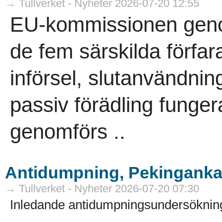
→ Tullverket - Nyheter 2026-07-20 12:55
EU-kommissionen genom
de fem särskilda förfaran
införsel, slutanvändning
passiv förädling funger
genomförs ..
Antidumpning, Pekinganka 
→ Tullverket - Nyheter 2026-07-20 07:30
Inledande antidumpningsundersökning