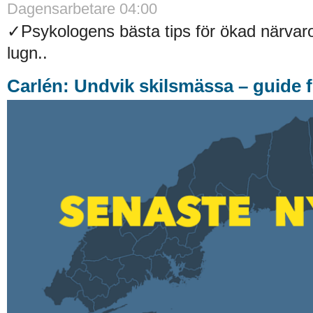
Dagensarbetare 04:00
✓Psykologens bästa tips för ökad närvaro
lugn..
Carlén: Undvik skilsmässa – guide f