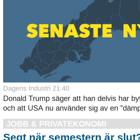
Dagens Industri 21:40
Donald Trump säger att han delvis har byt
och att USA nu använder sig av en ”dämpa
JOBB & PRIVATEKONOMI
Segt när semestern är slut