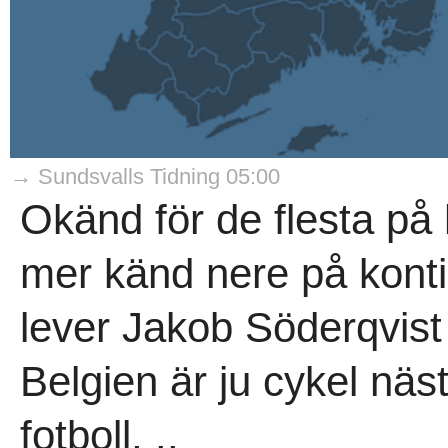
→ Sundsvalls Tidning 05:00
Okänd för de flesta p
mer känd nere på konti
lever Jakob Söderqvist i
Belgien är ju cykel näst
fotboll, ..