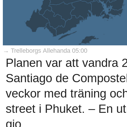
→ Trelleborgs Allehanda 05:00
Planen var att vandra 25
Santiago de Compostela.
veckor med träning oc
street i Phuket. – En u
gjo..