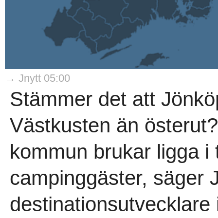
→ Jnytt 05:00
Stämmer det att Jönköp
Västkusten än österut?
kommun brukar ligga i 
campinggäster, säger 
destinationsutvecklare 