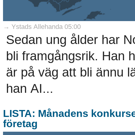
→ Ystads Allehanda 05:00
Sedan ung ålder har Noa
bli framgångsrik. Han 
är på väg att bli ännu lä
han AI...
LISTA: Månadens konkurser 
företag