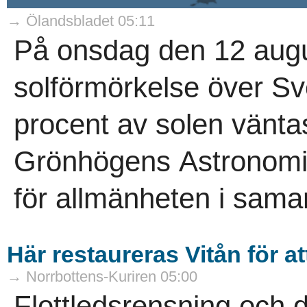
→ Ölandsbladet 05:11
På onsdag den 12 augus
solförmörkelse över Sv
procent av solen vänta
Grönhögens Astronomi
för allmänheten i samar
Här restaureras Vitån för att
→ Norrbottens-Kuriren 05:00
Flottledsrensning och