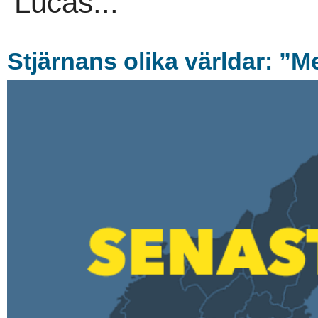
Lucas...
Stjärnans olika världar: ”M