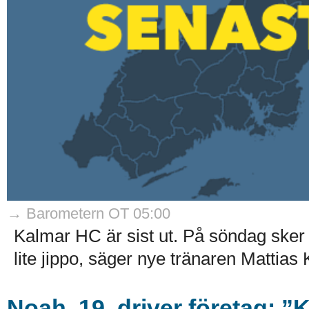
→ Barometern OT 05:00
Kalmar HC är sist ut. På söndag sker 
lite jippo, säger nye tränaren Mattias K
Noah, 19, driver företag: ”Kl