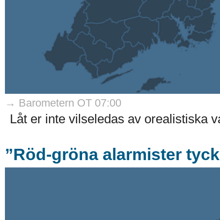
→ Barometern OT 07:00
Låt er inte vilseledas av orealistiska va
”Röd-gröna alarmister tyck