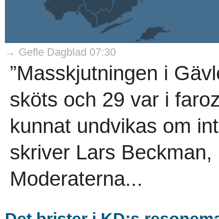
→ Gefle Dagblad 07:30
”Masskjutningen i Gävle
sköts och 29 var i far
kunnat undvikas om int
skriver Lars Beckman, 
Moderaterna...
Det brister i KD:s resone