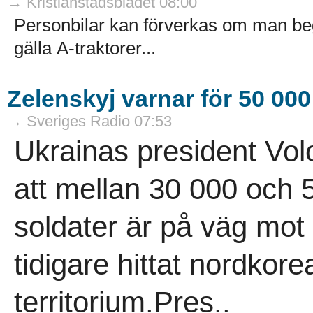
→ Kristianstadsbladet 08:00
Personbilar kan förverkas om man beg
gälla A-traktorer...
Zelenskyj varnar för 50 00
→ Sveriges Radio 07:53
Ukrainas president Vo
att mellan 30 000 och
soldater är på väg mot
tidigare hittat nordkor
territorium.Pres..