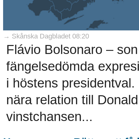
→ Skånska Dagbladet 08:20
Flávio Bolsonaro – son t
fängelsedömda expresi
i höstens presidentval.
nära relation till Dona
vinstchansen...