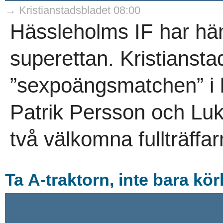
→ Kristianstadsbladet 08:00
Hässleholms IF har häng
superettan. Kristianst
”sexpoängsmatchen” i b
Patrik Persson och Luk
två välkomna fullträffar
Ta A-traktorn, inte bara kör