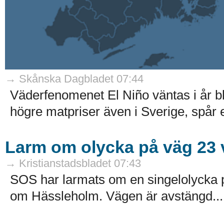
→ Skånska Dagbladet 07:44
Väderfenomenet El Niño väntas i år bli
högre matpriser även i Sverige, spår e
Larm om olycka på väg 23 
→ Kristianstadsbladet 07:43
SOS har larmats om en singelolycka p
om Hässleholm. Vägen är avstängd...