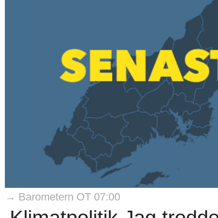
→ Barometern OT 07:00
Klimatpolitik Jag trodde