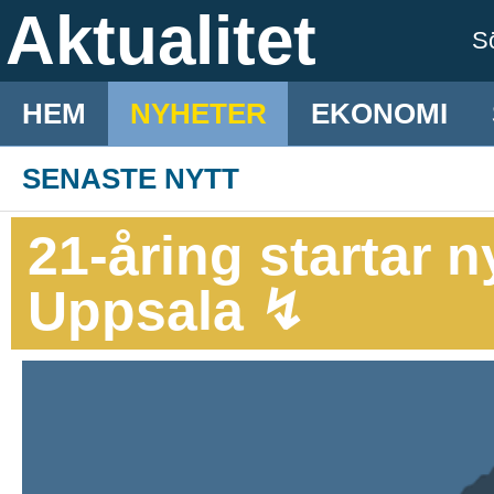
Aktualitet
S
HEM
NYHETER
EKONOMI
SENASTE NYTT
21-åring startar n
Uppsala ↯