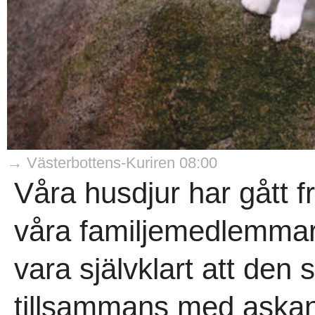
→ Västerbottens-Kuriren 08:00
Våra husdjur har gått frå
våra familjemedlemmar
vara självklart att den 
tillsammans med askan 