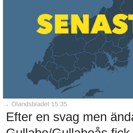
→ Ölandsbladet 15:35
Efter en svag men ändå 
Gullabo/Gullaboås fic