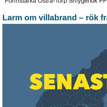
Formstarka Östra-Torp Smygehuk FF 
Larm om villabrand – rök fr