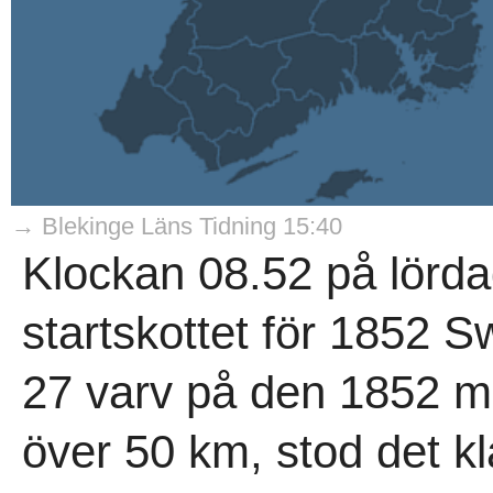
→ Blekinge Läns Tidning 15:40
Klockan 08.52 på lörd
startskottet för 1852 
27 varv på den 1852 me
över 50 km, stod det kl