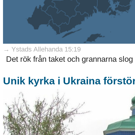
→ Ystads Allehanda 15:19
Det rök från taket och grannarna slog l
Unik kyrka i Ukraina förstö