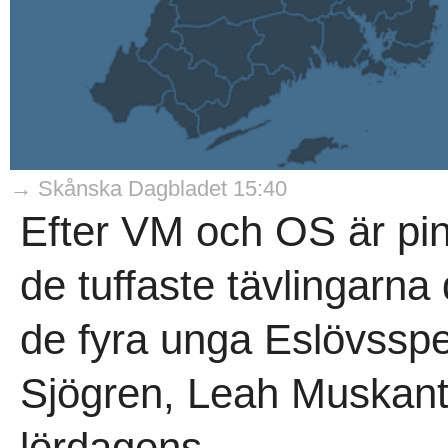
→ Skånska Dagbladet 15:40
Efter VM och OS är pi
de tuffaste tävlingarna
de fyra unga Eslövsspel
Sjögren, Leah Muskanto
lördagens..