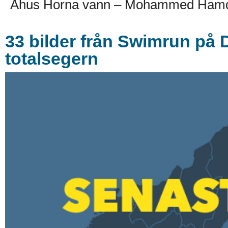
Åhus Horna vann – Mohammed Hamda
33 bilder från Swimrun på 
totalsegern