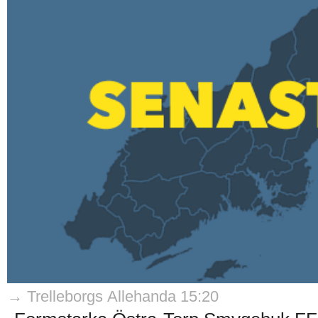
→ Trelleborgs Allehanda 15:20