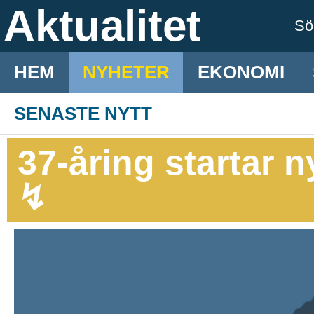
Aktualitet
S
HEM
NYHETER
EKONOMI
SENASTE NYTT
37-åring startar n
↯