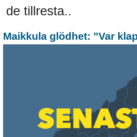
de tillresta..
Maikkula glödhet: ”Var kla