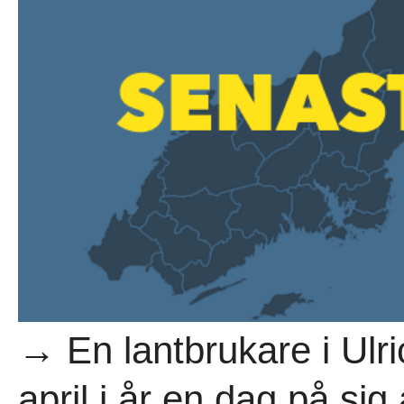
→ En lantbrukare i Ul
april i år en dag på sig