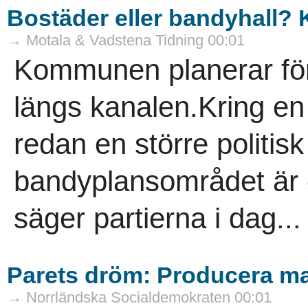
Bostäder eller bandyhall? Ko
→ Motala & Vadstena Tidning 00:01
Kommunen planerar för
längs kanalen.Kring en
redan en större politis
bandyplansområdet är e
säger partierna i dag...
Parets dröm: Producera mat
→ Norrländska Socialdemokraten 00:01