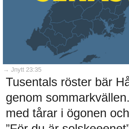
→ Jnytt 23:35
Tusentals röster bär H
genom sommarkvällen. 
med tårar i ögonen oc
”För du är solskeeenet”,