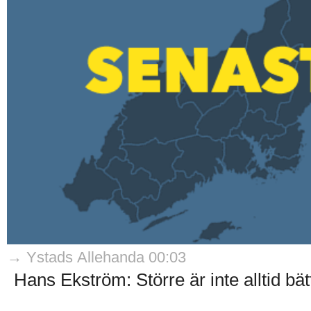
→ Ystads Allehanda 00:03
Hans Ekström: Större är inte alltid bätt