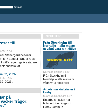
timmar
NYHETER
eser till
Från Stockholm till
Norrtälje – alla måste
få våga vara sig själva
8-05 16:36
lmer Stenergard besöker
en 5–7 augusti. Under resan
t träffa regeringsföreträdare
sidentinstallati..
Norrtelje Tidning 14:30
a 32, 2026
Från Stockholm till
8-05 16:05
Norrtälje – alla måste få
32, 2026..
våga vara sig själva..
Arbetsmaskin brinner i
Hörby
Skånska Dagbladet 14:29
gar på
En arbetsmaskin har
väcker frågor:
fattat eld i terrängen i
et”
Hörby kommun...