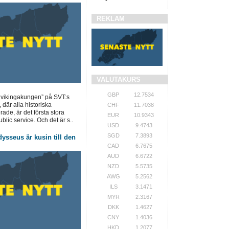
REKLAM
VALUTAKURS
GBP
12.7534
e vikingakungen” på SVT:s
där alla historiska
CHF
11.7038
ade, är det första stora
EUR
10.9343
blic service. Och det är s..
USD
9.4743
SGD
7.3893
sseus är kusin till den
CAD
6.7675
AUD
6.6722
NZD
5.5735
AWG
5.2562
ILS
3.1471
MYR
2.3167
DKK
1.4627
CNY
1.4036
HKD
1.2077