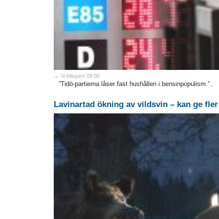
→ Vi bilägare 09:00
”Tidö-partierna låser fast hushållen i bensinpopulism.”..
Lavinartad ökning av vildsvin – kan ge fler