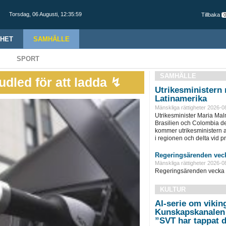
Torsdag,
06 Augusti
,
12:36:00
Tillbaka
HET
SAMHÄLLE
SPORT
SAMHÄLLE
udled för att ladda ↯
Utrikesministern r
Latinamerika
Mänskliga rättigheter 2026-0
Utrikesminister Maria Ma
Brasilien och Colombia d
kommer utrikesministern at
i regionen och delta vid pre
Regeringsärenden veck
Mänskliga rättigheter 2026-0
Regeringsärenden vecka 
KULTUR
AI-serie om vikin
Kunskapskanalen 
”SVT har tappat d