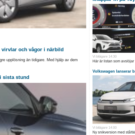
virvlar och vågor i närbild
Vi bilägare 14:30
gre upplösning än tidigare. Med hjälp av dem
Här är listan som avslöjar
Volkswagen lanserar bi
 sista stund
Vi bilägare 14:00
Ny snikversion med stålfäl