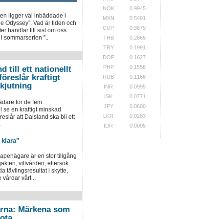
NOK
0.9945
n ligger väl inbäddade i
MXN
0.5491
he Odyssey”. Vad är tiden och
CUP
0.3679
 handlar till sist om oss
 i sommarserien ”..
THB
0.2865
TRY
0.1991
DOP
0.1627
PHP
0.1558
d till ett nationellt
öreslår kraftigt
RUB
0.1166
kjutning
INR
0.0995
ISK
0.0771
ädare för de fem
JPY
0.0600
se en kraftigt minskad
LKR
0.0283
eslår att Dalsland ska bli ett
.
IDR
0.0005
 klara”
apenägare är en stor tillgång
akten, viltvården, eftersök
tävlingsresultat i skytte,
vårdar vårt ..
larna: Märkena som
ota