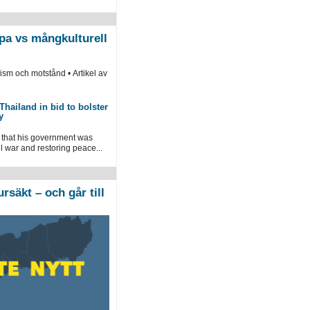
pa vs mångkulturell
lism och motstånd • Artikel av
Thailand in bid to bolster
y
 that his government was
l war and restoring peace...
rsäkt – och går till