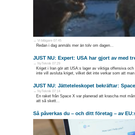
→ Vi bilägare 07:45
Redan i dag anmäls mer än tolv om dagen...
JUST NU: Expert: USA har gjort av med tre
→ NyTeknik 07:29
Kriget i Iran gör att USA:s lager av viktiga offensiva och
inte vill avsluta kriget, vilket det inte verkar som att man
JUST NU: Jätteteleskopet bekräftar: Spac
→ NyTeknik 07:14
En raket från Space X var planerad att krascha mot mån
att så skett...
Så påverkas du – och ditt företag – av EU:s