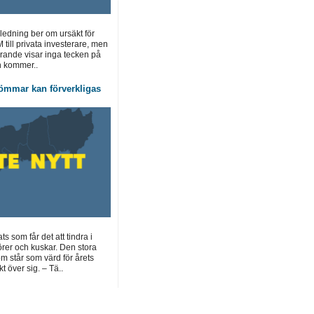
 ledning ber om ursäkt för
M till privata investerare, men
förande visar inga tecken på
n kommer..
ömmar kan förverkligas
ts som får det att tindra i
örer och kuskar. Den stora
 står som värd för årets
t över sig. – Tä..