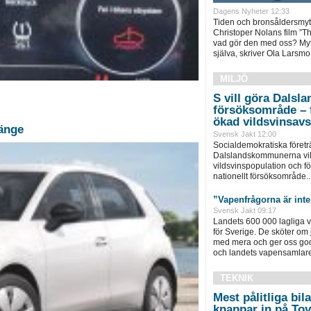
Dagens Nyheter 12:33
Tiden och bronsåldersmyte
Christoper Nolans film ”T
vad gör den med oss? Myter
själva, skriver Ola Larsmo
MILJÖ
S vill göra Dalslan
försöksområde – f
ökad vildsvinsavs
länge
Svensk Jakt 12:00
Socialdemokratiska företr
Dalslandskommunerna vill 
vildsvinspopulation och för
nationellt försöksområde..
”Vapenfrågorna är inte
Svensk Jakt 09:17
Landets 600 000 lagliga v
för Sverige. De sköter om j
med mera och ger oss goda 
och landets vapensamlare 
TEKNIK
Mest pålitliga bi
knappar in på Toy