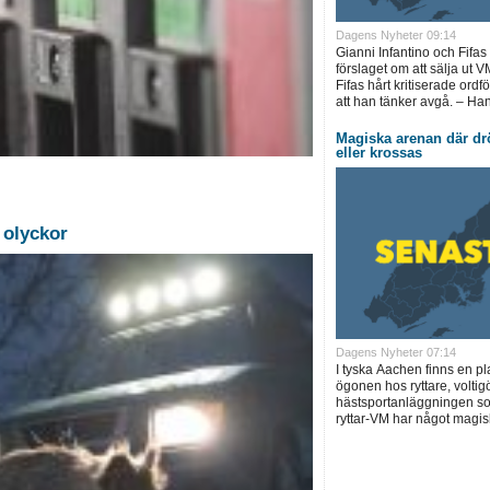
Dagens Nyheter 09:14
Gianni Infantino och Fifas
förslaget om att sälja ut V
Fifas hårt kritiserade ord
att han tänker avgå. – Ha
Magiska arenan där dr
eller krossas
 olyckor
Dagens Nyheter 07:14
I tyska Aachen finns en pla
ögonen hos ryttare, voltig
hästsportanläggningen som
ryttar-VM har något magisk