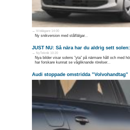
→ Vi bilägare 14:00
Ny snikversion med stålfälgar...
JUST NU: Så nära har du aldrig sett solen: 
→ NyTeknik 10:20
Nya bilder visar solens ”yta” på närmare håll och med hö
har forskare kunnat se vågliknande rörelser...
Audi stoppade omstridda ”Volvohandtag” i