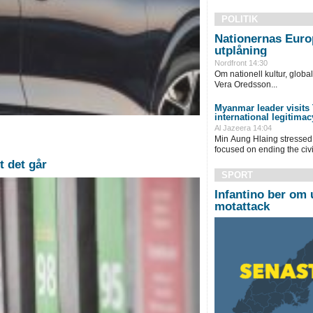
POLITIK
Nationernas Euro
utplåning
Nordfront 14:30
Om nationell kultur, globa
Vera Oredsson...
Myanmar leader visits 
international legitimac
Al Jazeera 14:04
Min Aung Hlaing stressed
focused on ending the civi
t det går
SPORT
Infantino ber om u
motattack