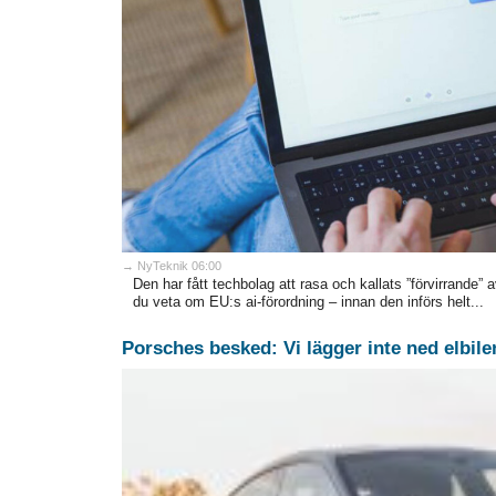
→ NyTeknik 06:00
Den har fått techbolag att rasa och kallats ”förvirrande” 
du veta om EU:s ai-förordning – innan den införs helt...
Porsches besked: Vi lägger inte ned elbile