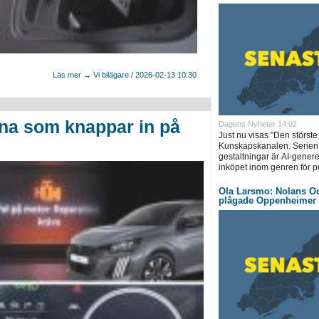
Läs mer → Vi bilägare / 2026-02-13 10:30
ena som knappar in på
Dagens Nyheter 14:02
Just nu visas ”Den störst
Kunskapskanalen. Serien, 
gestaltningar är AI-generer
inköpet inom genren för pu
Ola Larsmo: Nolans Ody
plågade Oppenheimer