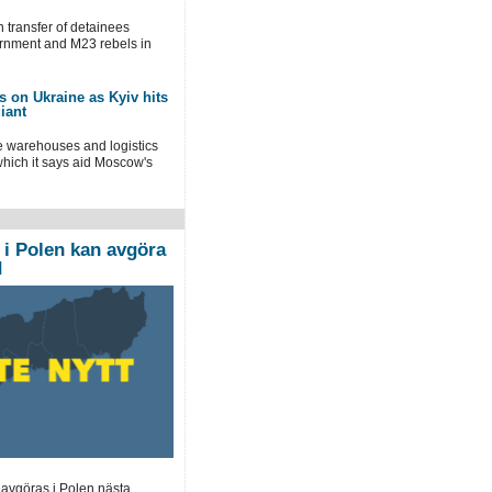
n transfer of detainees
nment and M23 rebels in
ks on Ukraine as Kyiv hits
iant
ke warehouses and logistics
which it says aid Moscow's
 i Polen kan avgöra
d
 avgöras i Polen nästa