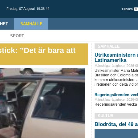
Fredag,
07 Augusti
,
19:36:46
Tillbaka
HET
SAMHÄLLE
SPORT
SAMHÄLLE
ick: ”Det är bara att
Utrikesministern r
Latinamerika
Mänskliga rättigheter 2026-0
Utrikesminister Maria Ma
Brasilien och Colombia d
kommer utrikesministern at
i regionen och delta vid pre
Regeringsärenden veck
Mänskliga rättigheter 2026-0
Regeringsärenden vecka 
KULTUR
Blodröta, del 49 a