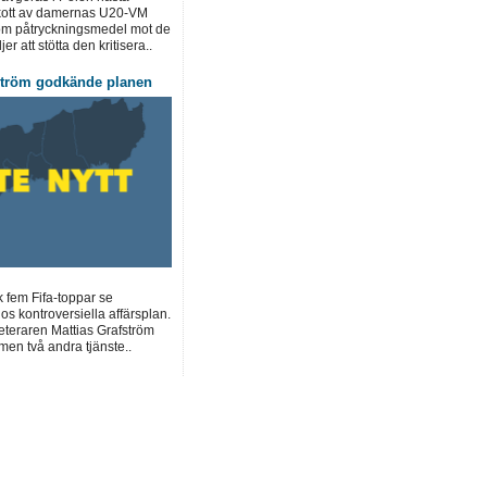
kott av damernas U20-VM
om påtryckningsmedel mot de
r att stötta den kritisera..
ström godkände planen
k fem Fifa-toppar se
os kontroversiella affärsplan.
teraren Mattias Grafström
men två andra tjänste..