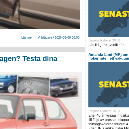
Läs mer → Vi bilägare / 2026-05-09 06:00
Dagens Nyheter 20:00
Läs tidigare avsnitt här..
Amanda Lind (MP) om 
agen? Testa dina
”Sker inte i ett vakuu
Dagens Nyheter 15:03
Efter 40 år tvingas musik
till följd av pressad ekono
folkhögskolorna förlorat 4
Efter DN:s artikel riktar Mil