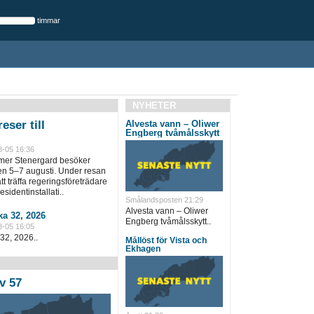
timmar
NYHETER
eser till
Alvesta vann – Oliwer
Engberg tvåmålsskytt
8-05 16:36
lmer Stenergard besöker
en 5–7 augusti. Under resan
t träffa regeringsföreträdare
sidentinstallati..
Smålandsposten 21:29
Alvesta vann – Oliwer
a 32, 2026
Engberg tvåmålsskytt..
8-05 16:05
32, 2026..
Mållöst för Vista och
Ekhagen
v 57