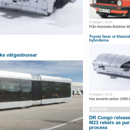
Vi bilägare 15:00
Från klassiska Bubblan till
Toyota fasar ut klassisk
hybriderna
nska vätgasbussar
Vi bilägare 12:15
Har använts sedan 1990-ta
POLITIK
DR Congo release
M23 rebels as par
process