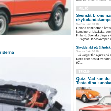
MILJÖ
Svenskt brons nä
skyttelandskamp
Svensk Jakt 10:48
Finland dominerade årets
kombinerat jaktskytte, som
Finland. Svenska Jägaref
16 skyttar i landskampen m
Skyddsjakt på åländsk
Svensk Jakt 10:28
briderna
Två vargar får skjutas på 
Detta efter beslut av näri
(C)...
TEKNIK
Quiz: Vad kan du
Testa dina kunska