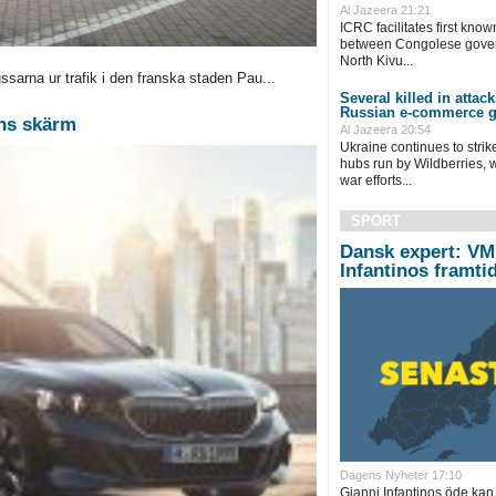
Al Jazeera 21:21
ICRC facilitates first know
between Congolese gover
North Kivu...
sarna ur trafik i den franska staden Pau...
Several killed in attac
Russian e-commerce g
ens skärm
Al Jazeera 20:54
Ukraine continues to stri
hubs run by Wildberries, 
war efforts...
SPORT
Dansk expert: VM
Infantinos framti
Dagens Nyheter 17:10
Gianni Infantinos öde kan