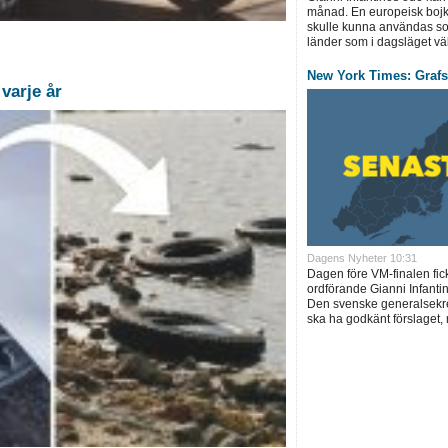
månad. En europeisk boj
skulle kunna användas s
länder som i dagsläget välje
New York Times: Graf
varje år
Dagens Nyheter 10:31
Dagen före VM-finalen fic
ordförande Gianni Infantin
Den svenske generalsekre
ska ha godkänt förslaget, 