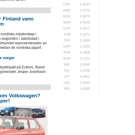
CNY
1.4033
HKD
1.2070
NOK
0.9975
r Finland vann
MXN
0.5525
en
CUP
0.3677
 nordiska mästerskap i
THB
0.2871
 avgjordes i Jakobstad i
TRY
0.1985
örbundet representerades av
DOP
0.1626
ellan de nordiska jägarf..
PHP
0.1558
a vargar
RUB
0.1151
INR
0.0995
skyddsjakt på Eckerö, Åland.
ISK
0.0768
ngsminister Jesper Josefsson
JPY
0.0601
LKR
0.0282
IDR
0.0005
 om Volkswagen?
per!