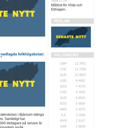
Jnytt 21:29
Mållöst för Vista och
Ekhagen..
REKLAM
nedlagda folkhögskolan:
VALUTAKURS
m”
GBP
12.7831
CHF
11.7256
EUR
10.9507
USD
9.4692
SGD
7.4078
CAD
6.7945
AUD
6.6934
NZD
5.5828
AWG
5.2570
teaterskolan i Bjärnum stänga
ILS
3.1566
mi. Samtidigt har
MYR
2.3147
 000 deltagare på senare år.
DKK
1.4648
jöpartiets språk..