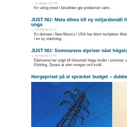
→ Vi bilägare 07:30
En viktig trend i bilvärlden gör problemet värre...
JUST NU: Meta döms till ny miljardsmäll f
unga
→ NyTeknik 07:14
En domare i New Mexico i USA har dömt techjätten Meta 
i en ny stämning...
JUST NU: Sommarens elpriser näst högsta
→ NyTeknik 07:05
Elpriserna har stigit till historiskt höga nivåer i sommar, 
Elskling. Dyrast är elen morgon och kväll...
Norgepriset på el spräcker budget – dubbel