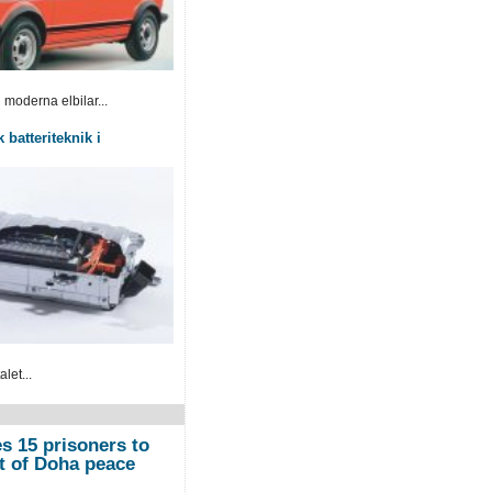
 moderna elbilar...
 batteriteknik i
let...
s 15 prisoners to
t of Doha peace