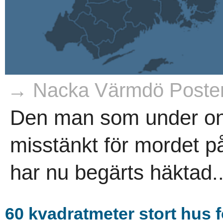
→ Nacka Värmdö Poste
Den man som under on
misstänkt för mordet p
har nu begärts häktad..
60 kvadratmeter stort hus f