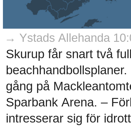
→ Ystads Allehanda 10:
Skurup får snart två ful
beachhandbollsplaner. 
gång på Mackleantomt
Sparbank Arena. – Förh
intresserar sig för idrot