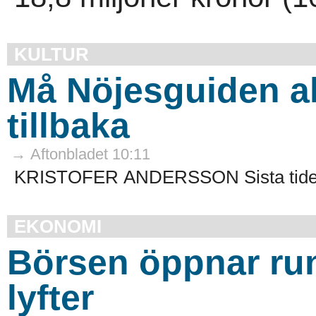
KULTUR
Må Nöjesguiden a
tillbaka
→ Aftonbladet 10:11
KRISTOFER ANDERSSON Sista tiden
EKONOMI
Börsen öppnar run
lyfter