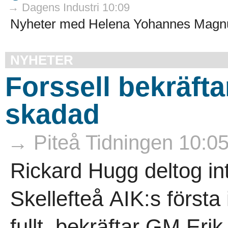
→ Dagens Industri 10:09
Nyheter med Helena Yohannes Magn
NYHETER
Forssell bekräfta
skadad
→ Piteå Tidningen 10:0
Rickard Hugg deltog in
Skellefteå AIK:s första 
fullt, bekräftar GM Erik 