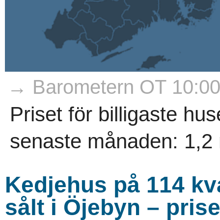
→ Barometern OT 10:0
Priset för billigaste h
senaste månaden: 1,2 m
Kedjehus på 114 kv
sålt i Öjebyn – pris