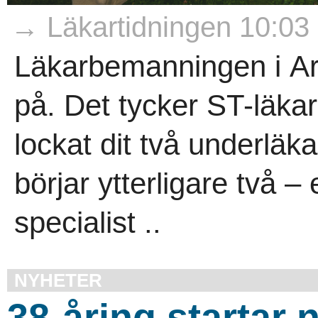
→ Läkartidningen 10:03
Läkarbemanningen i Arj
på. Det tycker ST-läk
lockat dit två underlä
börjar ytterligare två 
specialist ..
NYHETER
38-åring startar n