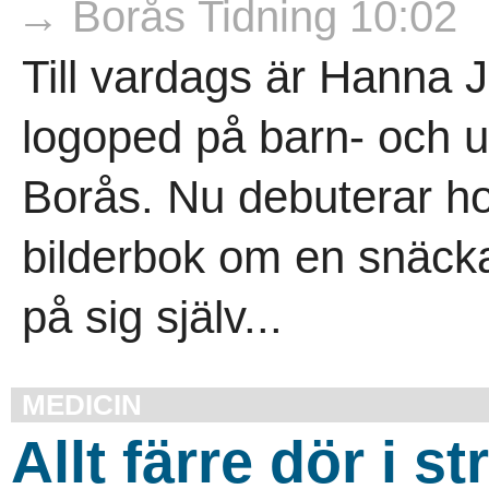
→ Borås Tidning 10:02
Till vardags är Hanna 
logoped på barn- och u
Borås. Nu debuterar h
bilderbok om en snäcka
på sig själv...
MEDICIN
Allt färre dör i s