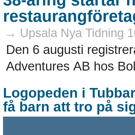
restaurangföreta
→ Upsala Nya Tidning 1
Den 6 augusti registre
Adventures AB hos Bol
Logopeden i Tubbared
få barn att tro på si