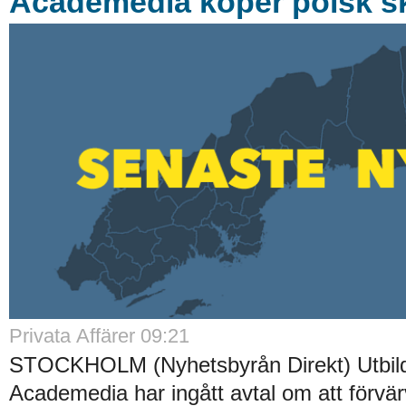
Academedia köper polsk s
Privata Affärer
09:21
STOCKHOLM (Nyhetsbyrån Direkt) Utbild
Academedia har ingått avtal om att förvä