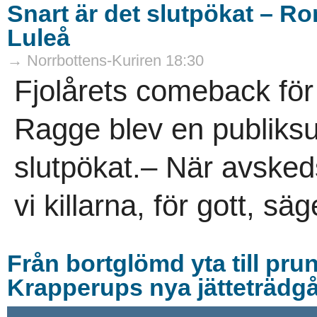
Snart är det slutpökat – R
Luleå
→ Norrbottens-Kuriren 18:30
Fjolårets comeback fö
Ragge blev en publiksu
slutpökat.– När avsked
vi killarna, för gott, s
Från bortglömd yta till pru
Krapperups nya jätteträdg