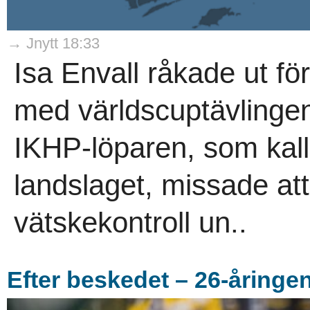
→ Jnytt 18:33
Isa Envall råkade ut fö
med världscuptävlingen
IKHP-löparen, som kalla
landslaget, missade at
vätskekontroll un..
Efter beskedet – 26-åringen