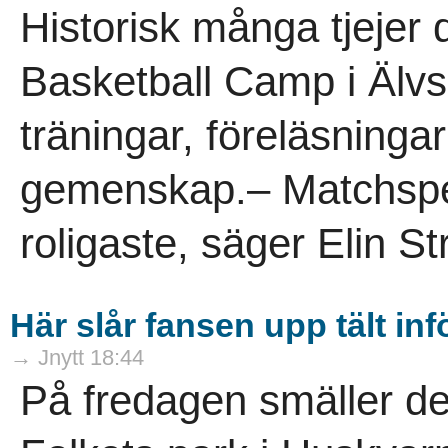
Historisk många tjejer 
Basketball Camp i Älvs
träningar, föreläsninga
gemenskap.– Matchspele
roligaste, säger Elin St
Här slår fansen upp tält in
→ Jnytt 18:44
På fredagen smäller de