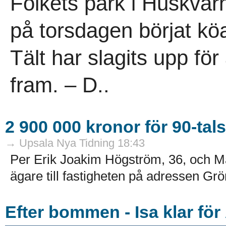
Folkets park i Huskvar
på torsdagen börjat köa
Tält har slagits upp för
fram. – D..
2 900 000 kronor för 90-tal
→ Upsala Nya Tidning 18:43
Per Erik Joakim Högström, 36, och M
ägare till fastigheten på adressen Gr
Efter bommen - Isa klar för 