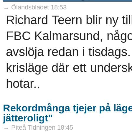
→ Ölandsbladet 18:53
Richard Teern blir ny ti
FBC Kalmarsund, någo
avslöja redan i tisdags.
krisläge där ett unders
hotar..
Rekordmånga tjejer på läge
jätteroligt"
→ Piteå Tidningen 18:45