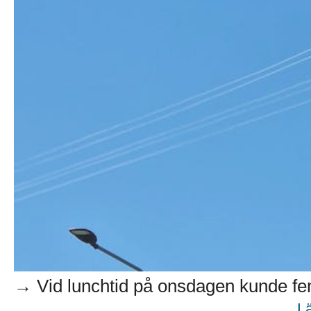
→ Vid lunchtid på onsdagen kunde fem
L