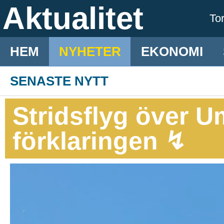
Aktualitet
To
HEM
NYHETER
EKONOMI
SENASTE NYTT
Stridsflyg över U
förklaringen ↯