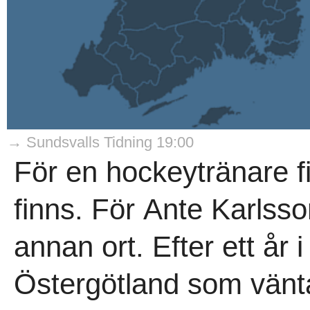
→ Sundsvalls Tidning 19:00
För en hockeytränare f
finns. För Ante Karlsso
annan ort. Efter ett år 
Östergötland som vänta