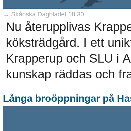
→ Skånska Dagbladet 18:30
Nu återupplivas Krappe
köksträdgård. I ett uni
Krapperup och SLU i A
kunskap räddas och fra
Långa broöppningar på Hass