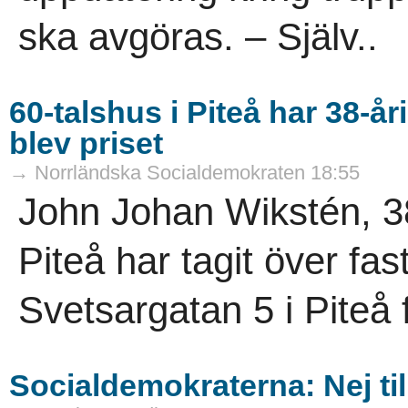
ska avgöras. – Själv..
60-talshus i Piteå har 38-å
blev priset
→ Norrländska Socialdemokraten 18:55
John Johan Wikstén, 3
Piteå har tagit över fa
Svetsargatan 5 i Piteå f
Socialdemokraterna: Nej ti