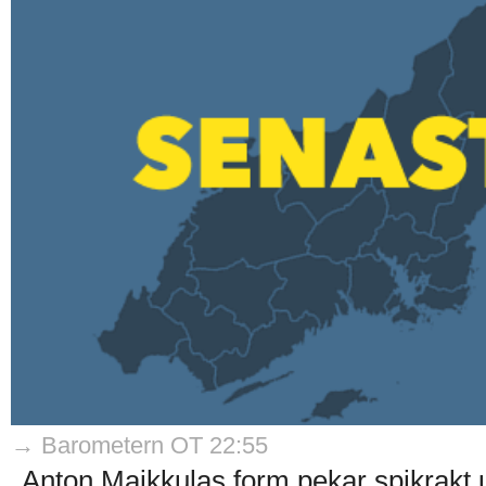
→ Barometern OT 22:55
Anton Maikkulas form pekar spikrakt 