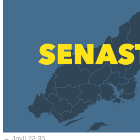
→ Jnytt 23:35