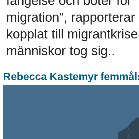
fängelse och böter för ”
migration”, rapportera
kopplat till migrantkris
människor tog sig..
Rebecca Kastemyr femmåls