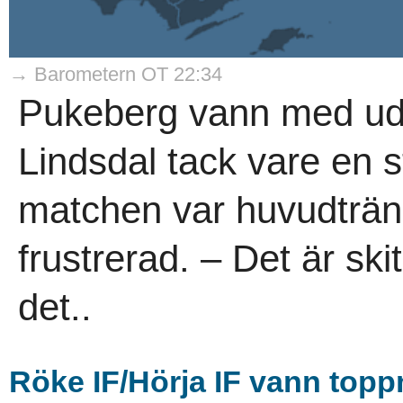
→ Barometern OT 22:34
Pukeberg vann med udd
Lindsdal tack vare en st
matchen var huvudträna
frustrerad. – Det är sk
det..
Röke IF/Hörja IF vann topp