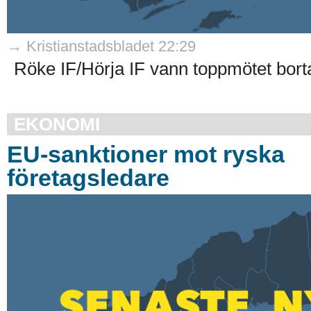
→ Kristianstadsbladet 22:29
Röke IF/Hörja IF vann toppmötet borta
EKONOMI
EU-sanktioner mot ryska
företagsledare