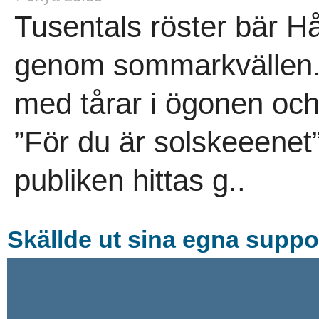
Tusentals röster bär H
genom sommarkvällen. 
med tårar i ögonen oc
”För du är solskeeenet”,
publiken hittas g..
Skällde ut sina egna suppor