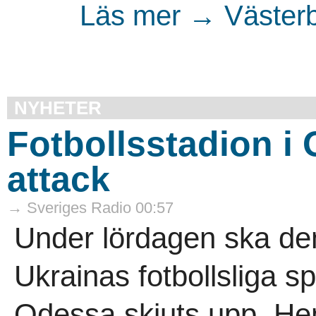
Läs mer → Västerb
NYHETER
Fotbollsstadion i
attack
→ Sveriges Radio 00:57
Under lördagen ska de
Ukrainas fotbollsliga 
Odessa skjuts upp. H