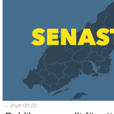
→ Jnytt 00:22