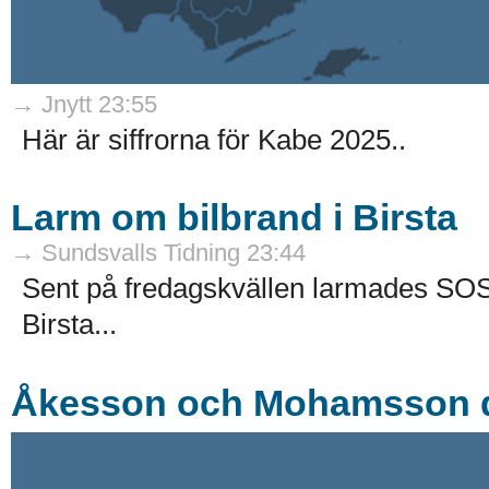
→ Jnytt 23:55
Här är siffrorna för Kabe 2025..
Larm om bilbrand i Birsta
→ Sundsvalls Tidning 23:44
Sent på fredagskvällen larmades SOS
Birsta...
Åkesson och Mohamsson de