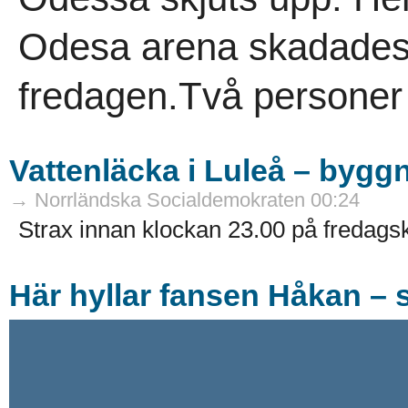
Odesa arena skadades 
fredagen.Två personer
Vattenläcka i Luleå – byg
→ Norrländska Socialdemokraten 00:24
Strax innan klockan 23.00 på fredags
Här hyllar fansen Håkan – 