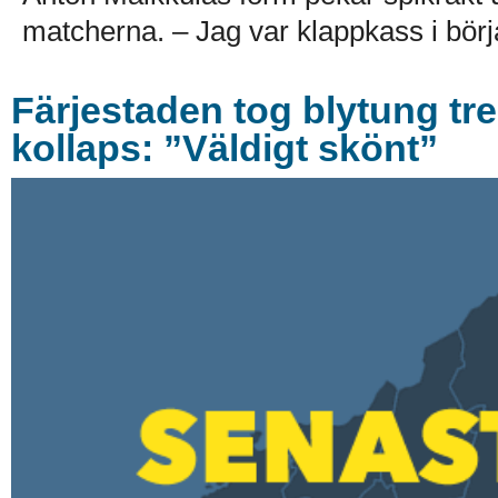
matcherna. – Jag var klappkass i börj
Färjestaden tog blytung tr
kollaps: ”Väldigt skönt”