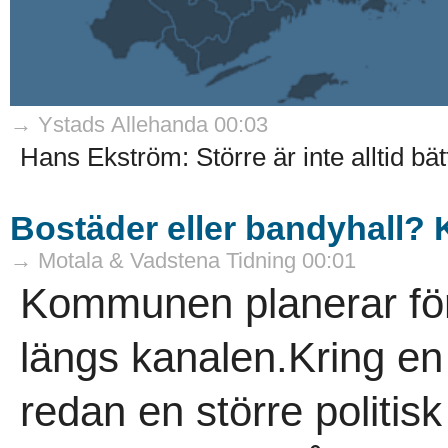
→ Ystads Allehanda 00:03
Hans Ekström: Större är inte alltid bätt
Bostäder eller bandyhall? Ko
→ Motala & Vadstena Tidning 00:01
Kommunen planerar för
längs kanalen.Kring en
redan en större politis