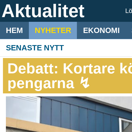
Aktualitet
L
HEM
NYHETER
EKONOMI
SENASTE NYTT
Debatt: Kortare k
pengarna ↯