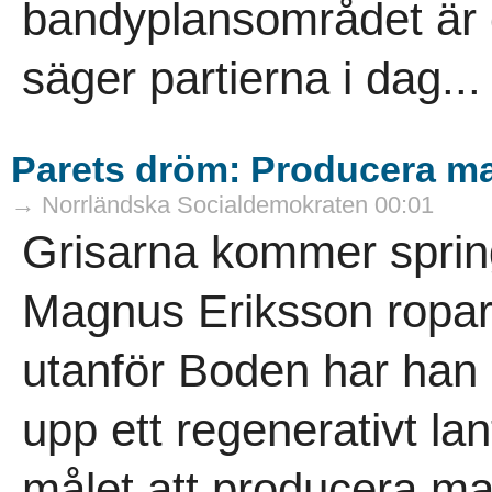
bandyplansområdet är e
säger partierna i dag...
Parets dröm: Producera mat
→ Norrländska Socialdemokraten 00:01
Grisarna kommer sprin
Magnus Eriksson ropa
utanför Boden har han
upp ett regenerativt l
målet att producera mat