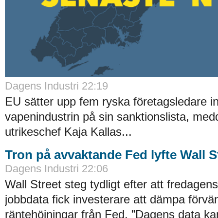
Dagens Industri 22:19
EU sätter upp fem ryska företagsledare i
vapenindustrin på sin sanktionslista, med
utrikeschef Kaja Kallas...
Tron på avvaktande Fed lyfte Wall S
Dagens Industri 22:06
Wall Street steg tydligt efter att fredage
jobbdata fick investerare att dämpa förvä
räntehöjningar från Fed. ”Dagens data ka