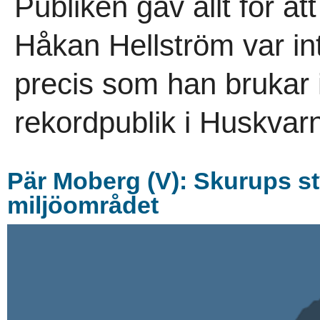
Publiken gav allt för at
Håkan Hellström var in
precis som han brukar i
rekordpublik i Huskvarn
Pär Moberg (V): Skurups sty
miljöområdet