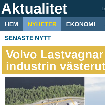
Aktualitet
L
HEM
NYHETER
EKONOMI
SENASTE NYTT
Volvo Lastvagnar 
industrin västeru