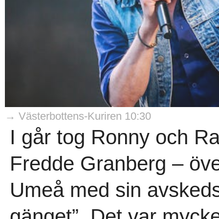
→ Västerbottens-Kuriren 10:30
I går tog Ronny och R
Fredde Granberg – öve
Umeå med sin avskedst
gänget”. Det var mycket 