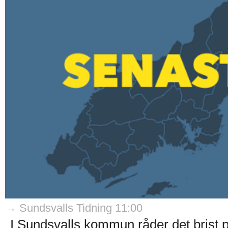
→ Sundsvalls Tidning 11:00
I Sundsvalls kommun råder det brist på