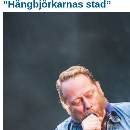
”Hängbjörkarnas stad”