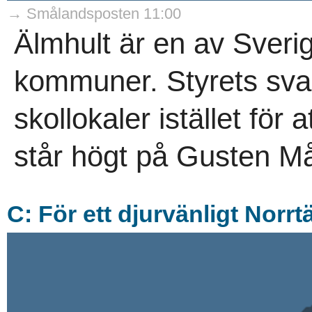
→ Smålandsposten 11:00
Älmhult är en av Sveri
kommuner. Styrets svar
skollokaler istället för 
står högt på Gusten M
C: För ett djurvänligt Norr