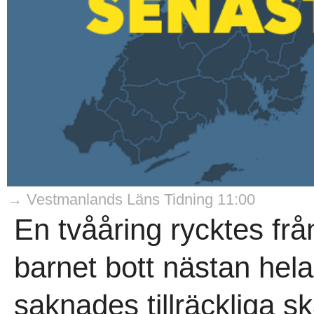
→ Vestmanlands Läns Tidning 11:00
En tvååring rycktes frå
barnet bott nästan hela s
saknades tillräckliga sk