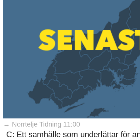
→ Norrtelje Tidning 11:00
C: Ett samhälle som underlättar för an