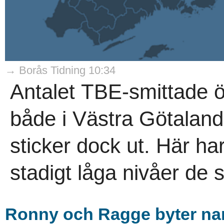
→ Borås Tidning 10:34
Antalet TBE-smittade ök
både i Västra Götaland
sticker dock ut. Här har
stadigt låga nivåer de s
Ronny och Ragge byter n