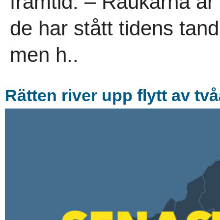
framtid. – Raukarna är
de har stått tidens tan
men h..
Rätten river upp flytt av tv