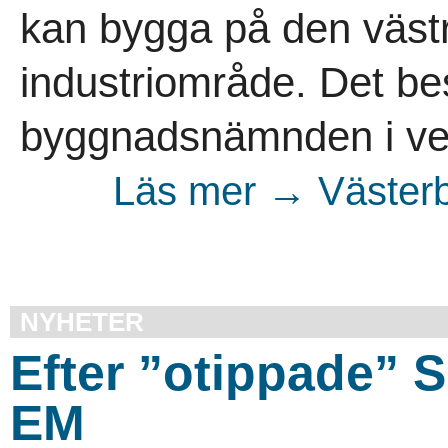
kan bygga på den västr
industriområde. Det be
byggnadsnämnden i ve
Läs mer → Västerb
NYHETER
Efter ”otippade” 
EM