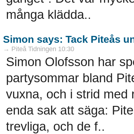
många klädda..
Simon says: Tack Piteås ung
→ Piteå Tidningen 10:30
Simon Olofsson har spe
partysommar bland Pi
vuxna, och i strid med
enda sak att säga: Pite
trevliga, och de f..