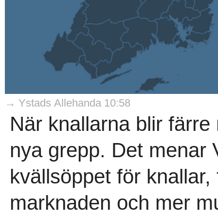
→ Ystads Allehanda 10:58
När knallarna blir fär
nya grepp. Det menar V
kvällsöppet för knallar,
marknaden och mer mus