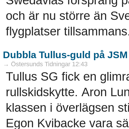
Swedavias försprång på
och är nu större än Sver
flygplatser tillsammans
Dubbla Tullus-guld på JSM
→ Östersunds Tidningar 12:43
Tullus SG fick en glimr
rullskidskytte. Aron Lu
klassen i överlägsen stil
Egon Kvibacke vara sä