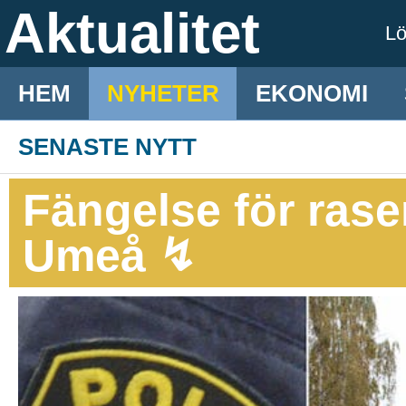
Aktualitet
L
HEM
NYHETER
EKONOMI
SENASTE NYTT
Fängelse för raser
Umeå ↯