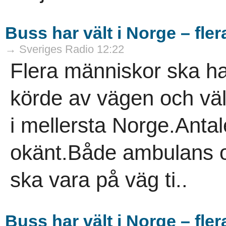
Buss har vält i Norge – fle
→ Sveriges Radio 12:22
Flera människor ska h
körde av vägen och vä
i mellersta Norge.Antal
okänt.Både ambulans o
ska vara på väg ti..
Buss har vält i Norge – fler