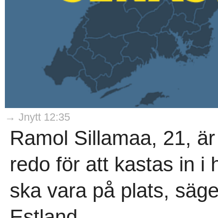
→ Jnytt 12:35
Ramol Sillamaa, 21, är
redo för att kastas in i h
ska vara på plats, säger
Estland...