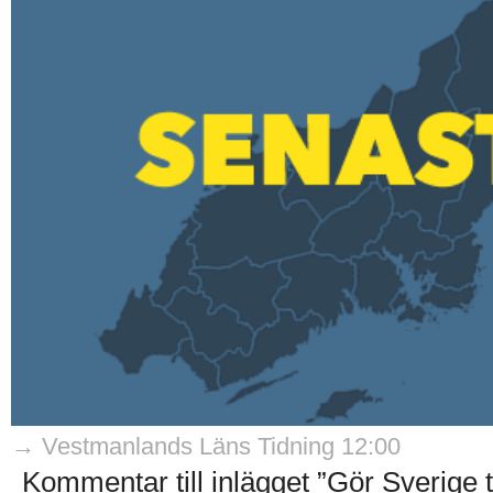
→ Vestmanlands Läns Tidning 12:00
Kommentar till inlägget ”Gör Sverige ti