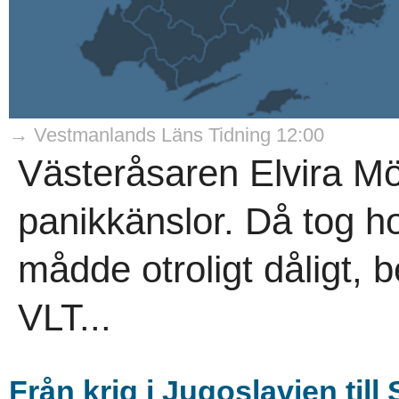
→ Vestmanlands Läns Tidning 12:00
Västeråsaren Elvira M
panikkänslor. Då tog h
mådde otroligt dåligt, b
VLT...
Från krig i Jugoslavien till 