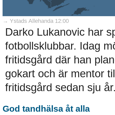
→ Ystads Allehanda 12:00
Darko Lukanovic har spe
fotbollsklubbar. Idag 
fritidsgård där han pla
gokart och är mentor ti
fritidsgård sedan sju år.
God tandhälsa åt alla