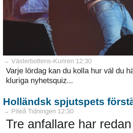
→ Västerbottens-Kuriren 12:30
Varje lördag kan du kolla hur väl du hä
kluriga nyhetsquiz...
Holländsk spjutspets förstä
→ Piteå Tidningen 12:30
Tre anfallare har redan