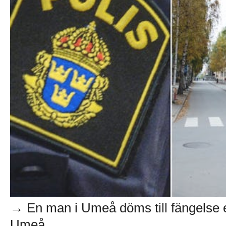
→ En man i Umeå döms till fängelse eft
Umeå...