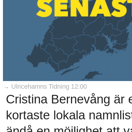
→ Ulricehamns Tidning 12:00
Cristina Bernevång är e
kortaste lokala namnli
ändå en möjlighet att v