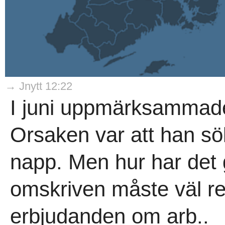
→ Jnytt 12:22
I juni uppmärksammade
Orsaken var att han sök
napp. Men hur har det g
omskriven måste väl re
erbjudanden om arb..