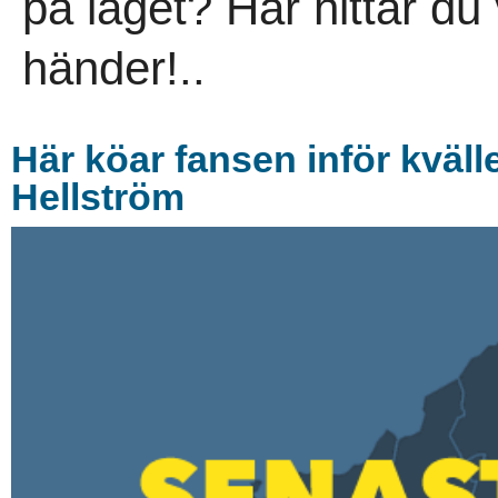
på läget? Här hittar du
händer!..
Här köar fansen inför kväl
Hellström