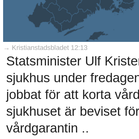
→ Kristianstadsbladet 12:13
Statsminister Ulf Kris
sjukhus under fredagen
jobbat för att korta vå
sjukhuset är beviset för
vårdgarantin ..