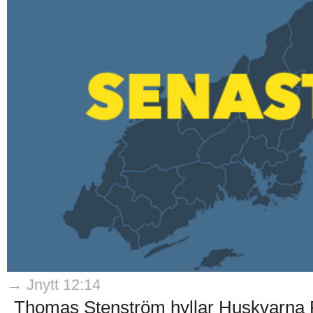
→ Jnytt 12:14
Thomas Stenström hyllar Huskvarna Fo