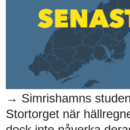
→ Simrishamns student
Stortorget när hällreg
dock inte påverka dera