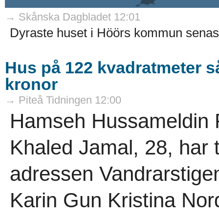
→ Skånska Dagbladet 12:01
Dyraste huset i Höörs kommun senaste
Hus på 122 kvadratmeter sål
kronor
→ Piteå Tidningen 12:00
Hamseh Hussameldin Fa
Khaled Jamal, 28, har t
adressen Vandrarstigen
Karin Gun Kristina No