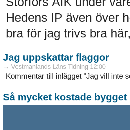
Storfors AIK under vår
Hedens IP även över hö
bra för jag trivs bra här,
Jag uppskattar flaggor
→ Vestmanlands Läns Tidning 12:00
Kommentar till inlägget ”Jag vill inte 
Så mycket kostade bygget