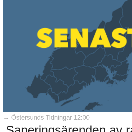
→ Östersunds Tidningar 12:00
Saneringsärenden av rå