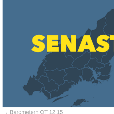
→ Barometern OT 12:15