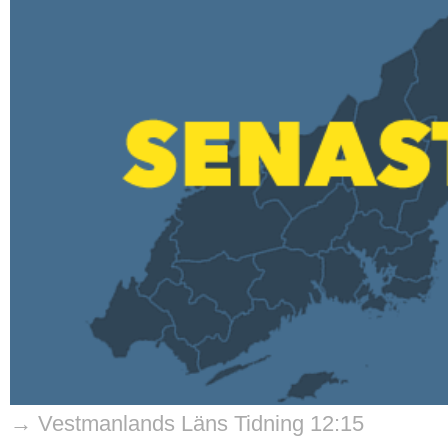
→ Vestmanlands Läns Tidning 12:15