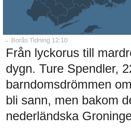
→ Borås Tidning 12:10
Från lyckorus till mard
dygn. Ture Spendler, 22
barndomsdrömmen om att
bli sann, men bakom de
nederländska Groninge