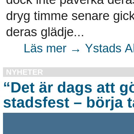
dryg timme senare gick 
deras glädje...
Läs mer → Ystads Al
NYHETER
“Det är dags att 
stadsfest – börja t