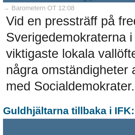
→ Barometern OT 12:08
Vid en pressträff på f
Sverigedemokraterna 
viktigaste lokala vallö
några omständigheter at
med Socialdemokrater.
Guldhjältarna tillbaka i IFK: