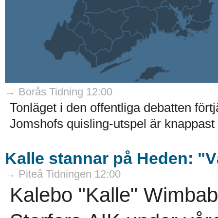
→ Borås Tidning 12:00
Tonläget i den offentliga debatten fö
Jomshofs quisling-utspel är knappast 
Kalle stannar på Heden: "V
→ Piteå Tidningen 12:00
Kalebo "Kalle" Wimbabaz