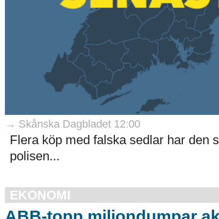
→ Skånska Dagbladet 12:00
Flera köp med falska sedlar har den se
polisen...
EKONOMI
ABB-topp miljondumpar ak