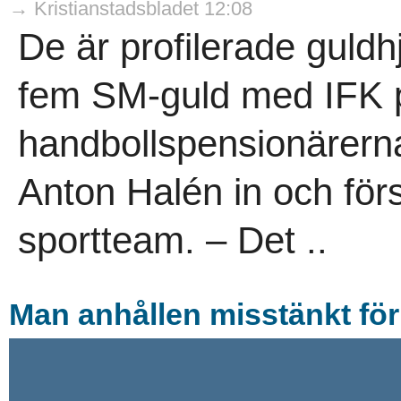
→ Kristianstadsbladet 12:08
De är profilerade guldh
fem SM-guld med IFK på
handbollspensionärern
Anton Halén in och förs
sportteam. – Det ..
Man anhållen misstänkt för