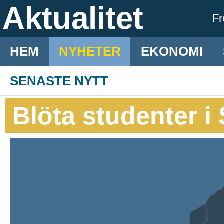
Aktualitet
F
HEM
NYHETER
EKONOMI
SENASTE NYTT
Blöta studenter 