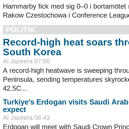
Hammarby fick med sig 0–0 i bortamötet 
Rakow Czestochowa i Conference League-
POLITIK
Record-high heat soars th
South Korea
Al Jazeera 07:00
A record-high heatwave is sweeping thro
Peninsula, sending temperatures skyrocke
42.5C...
Turkiye’s Erdogan visits Saudi Arab
expect
Al Jazeera 06:43
Erdogan will meet with Saudi Crown Pr