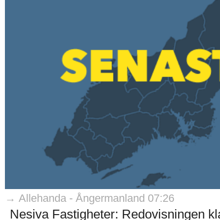
→ Allehanda - Ångermanland 07:26
Nesiva Fastigheter: Redovisningen kla