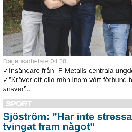
Dagensarbetare 04:00
✓Insändare från IF Metalls centrala un
✓”Kräver att alla män inom vårt förbund t
ansvar”..
SPORT
Sjöström: ”Har inte stressat
tvingat fram något”