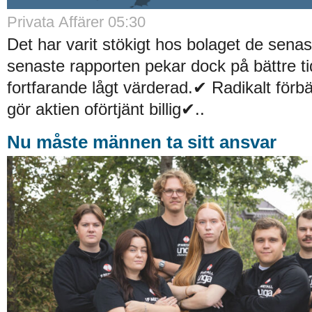
Privata Affärer 05:30
Det har varit stökigt hos bolaget de sena
senaste rapporten pekar dock på bättre ti
fortfarande lågt värderad.✔ Radikalt förb
gör aktien oförtjänt billig✔..
Nu måste männen ta sitt ansvar