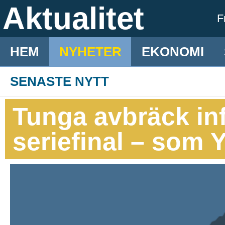
Aktualitet
F
HEM
NYHETER
EKONOMI
SENASTE NYTT
Tunga avbräck in
seriefinal – som 