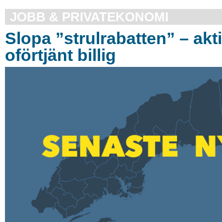
JOBB & PRIVATEKONOMI
Slopa ”strulrabatten” – akt
oförtjänt billig