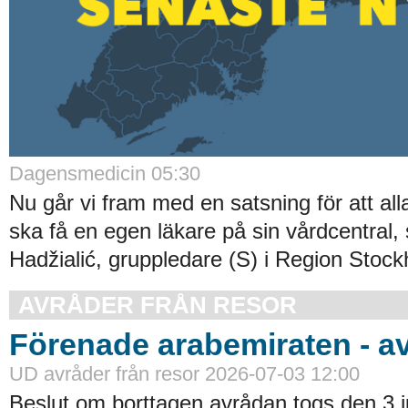
Dagensmedicin 05:30
Nu går vi fram med en satsning för att al
ska få en egen läkare på sin vårdcentral, 
Hadžialić, gruppledare (S) i Region Stock
AVRÅDER FRÅN RESOR
Förenade arabemiraten - a
UD avråder från resor 2026-07-03 12:00
Beslut om borttagen avrådan togs den 3 ju