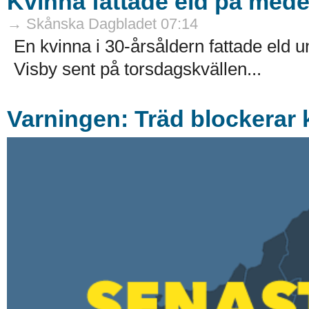
Kvinna fattade eld på mede
→ Skånska Dagbladet 07:14
En kvinna i 30-årsåldern fattade eld 
Visby sent på torsdagskvällen...
Varningen: Träd blockerar k