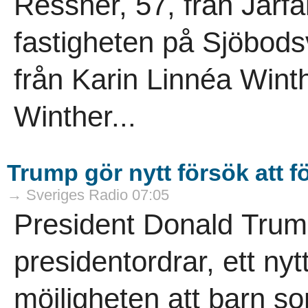
Ressner, 57, från Järfäl
fastigheten på Sjöbod
från Karin Linnéa Winth
Winther...
Trump gör nytt försök att f
→ Sveriges Radio 07:05
President Donald Tru
presidentordrar, ett nyt
möjligheten att barn 