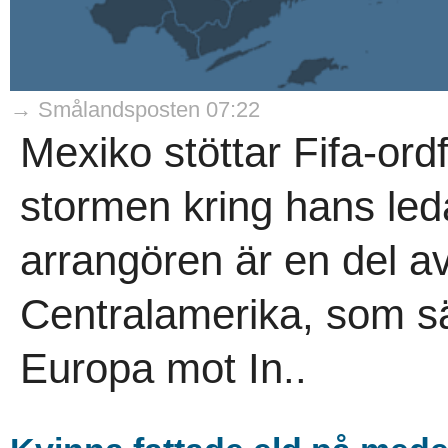
→ Smålandsposten 07:22
Mexiko stöttar Fifa-ord
stormen kring hans le
arrangören är en del av
Centralamerika, som sä
Europa mot In..