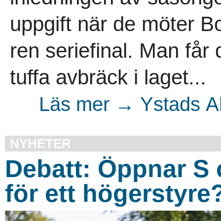
uppgift när de möter B
ren seriefinal. Man får
tuffa avbräck i laget...
Läs mer → Ystads Al
NYHETER
Debatt: Öppnar S
för ett högerstyre