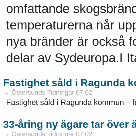
omfattande skogsbränd
temperaturerna når upp
nya bränder är också fo
delar av Sydeuropa.I Ita
Fastighet såld i Ragunda 
→ Östersunds Tidningar 07:02
Fastighet såld i Ragunda kommun – fö
33-åring ny ägare tar över 
→ Östersunds Tidningar 07:02