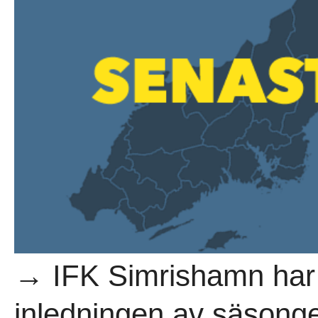
→ IFK Simrishamn har f
inledningen av säsonge