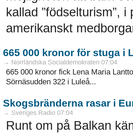
kallad ”födselturism”, i
amerikanskt medborgar
665 000 kronor för stuga i 
→ Norrländska Socialdemokraten 07:04
665 000 kronor fick Lena Maria Lantto,
Sörnäsudden 322 i Luleå...
Skogsbränderna rasar i E
→ Sveriges Radio 07:04
Runt om på Balkan kä