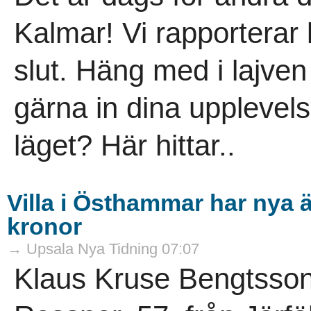
Kalmar! Vi rapporterar l
slut. Häng med i lajve
gärna in dina upplevels
läget? Här hittar..
Villa i Östhammar har nya 
kronor
→ Upsala Nya Tidning 07:07
Klaus Kruse Bengtsson