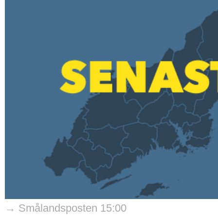
→ Smålandsposten 15:00