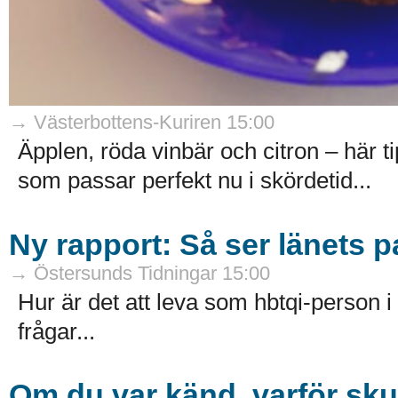
→ Västerbottens-Kuriren 15:00
Äpplen, röda vinbär och citron – här t
som passar perfekt nu i skördetid...
Ny rapport: Så ser länets pa
→ Östersunds Tidningar 15:00
Hur är det att leva som hbtqi-person i 
frågar...
Om du var känd, varför sku