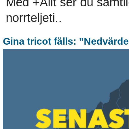
Med +Allt ser du samtli
norrteljeti..
Gina tricot fälls: ”Nedvärde