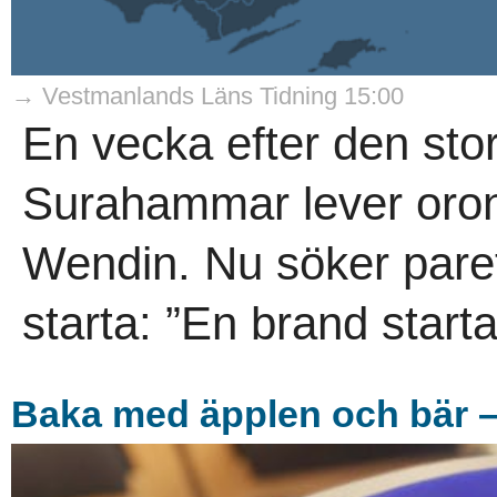
→ Vestmanlands Läns Tidning 15:00
En vecka efter den sto
Surahammar lever oron
Wendin. Nu söker pare
starta: ”En brand starta
Baka med äpplen och bär – h