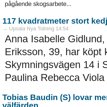
pågående skogsarbete...
117 kvadratmeter stort kedj
→ Upsala Nya Tidning 14:54
Anna Isabelle Gidlund,
Eriksson, 39, har köpt
Skymningsvägen 14 i St
Paulina Rebecca Viola 
Tobias Baudin (S) lovar mer
välfärden