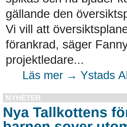
gällande den översiktsp
Vi vill att översiktspla
förankrad, säger Fanny
projektledare...
Läs mer → Ystads Al
NYHETER
Nya Tallkottens fö
barnen sover uto