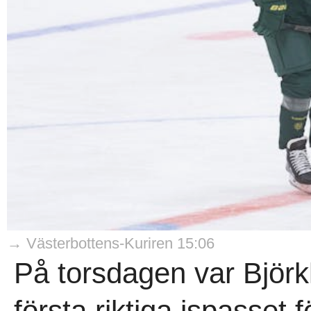
→ Västerbottens-Kuriren 15:06
På torsdagen var Björk
första riktiga ispasset