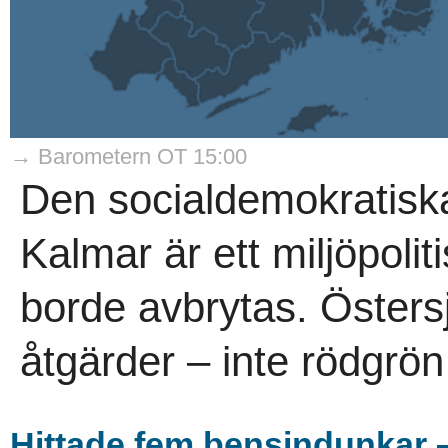
→ Barometern OT 15:00
Den socialdemokratisk
Kalmar är ett miljöpoli
borde avbrytas. Östersj
åtgärder – inte rödgrön 
Hittade fem bensindunkar 