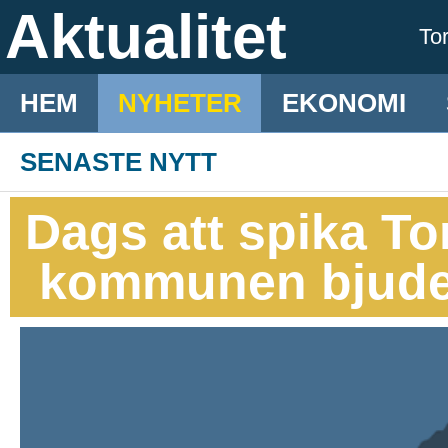
Aktualitet
To
HEM
NYHETER
EKONOMI
SENASTE NYTT
Dags att spika To
kommunen bjuder 