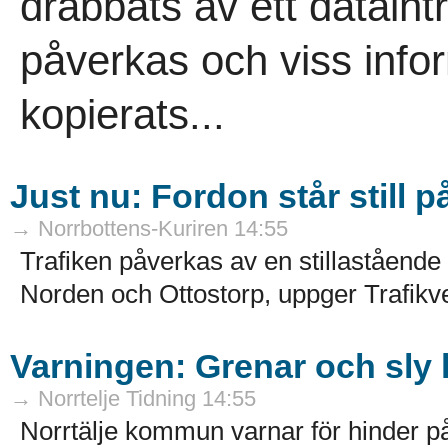
drabbats av ett dataint
påverkas och viss inf
kopierats...
Just nu: Fordon står still p
→ Norrbottens-Kuriren 14:55
Trafiken påverkas av en stillastående 
Norden och Ottostorp, uppger Trafikve
Varningen: Grenar och sly 
→ Norrtelje Tidning 14:55
Norrtälje kommun varnar för hinder p