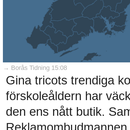
→ Borås Tidning 15:08
Gina tricots trendiga kol
förskoleåldern har väck
den ens nått butik. Samt
Reklamombudmannen för