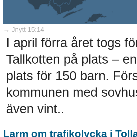
→ Jnytt 15:14
I april förra året togs 
Tallkotten på plats – 
plats för 150 barn. Försk
kommunen med sovhus 
även vint..
Larm om trafikolycka i Toll