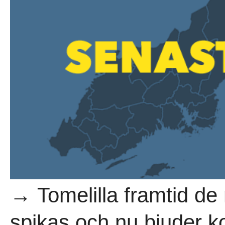
→ Tomelilla framtid de
spikas och nu bjuder k