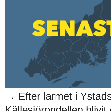
→ Efter larmet i Ystad
Källesjörondellen blivit 