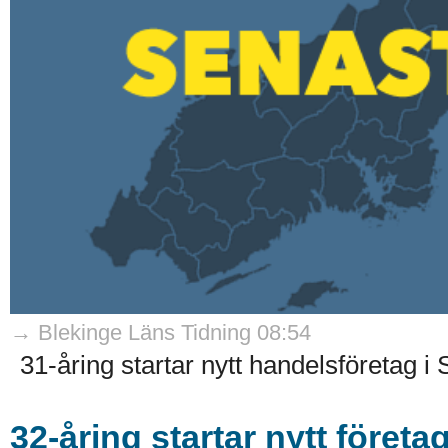
→ Blekinge Läns Tidning 08:54
31-åring startar nytt handelsföretag i 
32-åring startar nytt företa