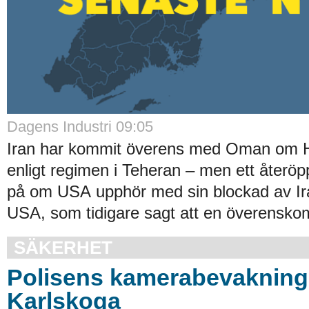
Dagens Industri 09:05
Iran har kommit överens med Oman om 
enligt regimen i Teheran – men ett återö
på om USA upphör med sin blockad av I
USA, som tidigare sagt att en överensko
SÄKERHET
Polisens kamerabevakning 
Karlskoga