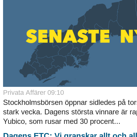
Privata Affärer 09:10
Stockholmsbörsen öppnar sidledes på tor
stark vecka. Dagens största vinnare är r
Yubico, som rusar med 30 procent...
Dagens ETC: Vi granskar allt och al