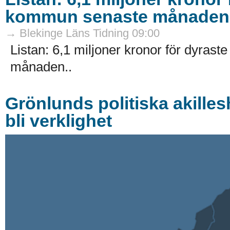
kommun senaste månaden
→ Blekinge Läns Tidning 09:00
Listan: 6,1 miljoner kronor för dyra
månaden..
Grönlunds politiska akillesh
bli verklighet