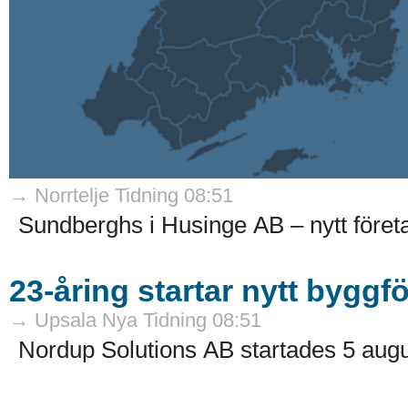
→ Norrtelje Tidning 08:51
Sundberghs i Husinge AB – nytt företag
23-åring startar nytt byggf
→ Upsala Nya Tidning 08:51
Nordup Solutions AB startades 5 augus