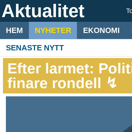
Aktualitet
T
HEM
NYHETER
EKONOMI
SENASTE NYTT
Efter larmet: Poli
finare rondell ↯