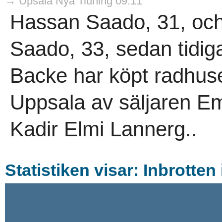
→ Upsala Nya Tidning 09:11
Hassan Saado, 31, och 
Saado, 33, sedan tidi
Backe har köpt radhus
Uppsala av säljaren E
Kadir Elmi Lannerg..
Statistiken visar: Inbrotte