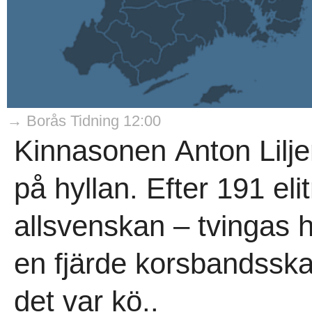
→ Borås Tidning 12:00
Kinnasonen Anton Lilje
på hyllan. Efter 191 el
allsvenskan – tvingas 
en fjärde korsbandsskad
det var kö..