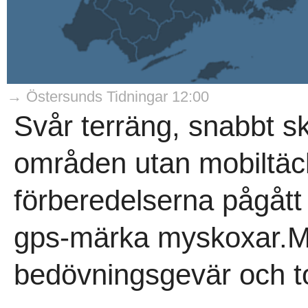
→ Östersunds Tidningar 12:00
Svår terräng, snabbt s
områden utan mobiltäckn
förberedelserna pågått f
gps-märka myskoxar.Me
bedövningsgevär och to