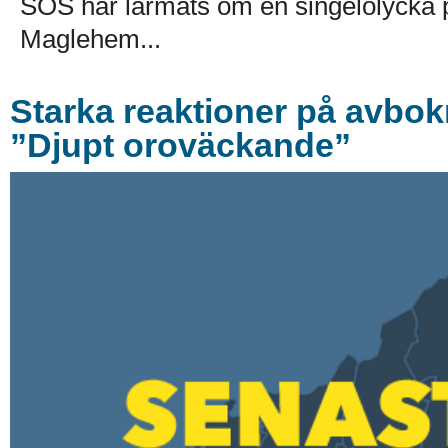
SOS har larmats om en singelolycka 
Maglehem...
Starka reaktioner på avbo
”Djupt oroväckande”