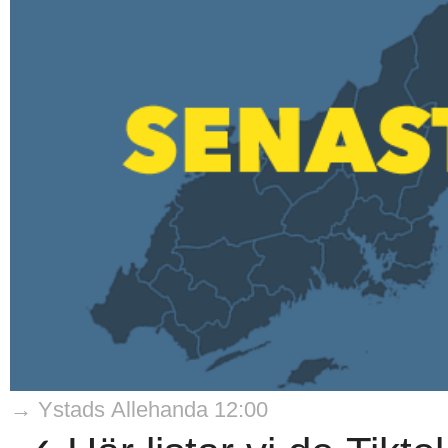
→ Ystads Allehanda 12:00