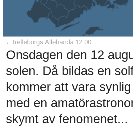
→ Trelleborgs Allehanda 12:00
Onsdagen den 12 augu
solen. Då bildas en so
kommer att vara synlig
med en amatörastrono
skymt av fenomenet...