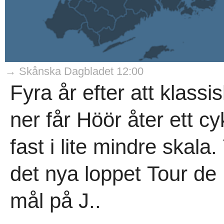
→ Skånska Dagbladet 12:00
Fyra år efter att klass
ner får Höör åter ett c
fast i lite mindre skal
det nya loppet Tour de
mål på J..