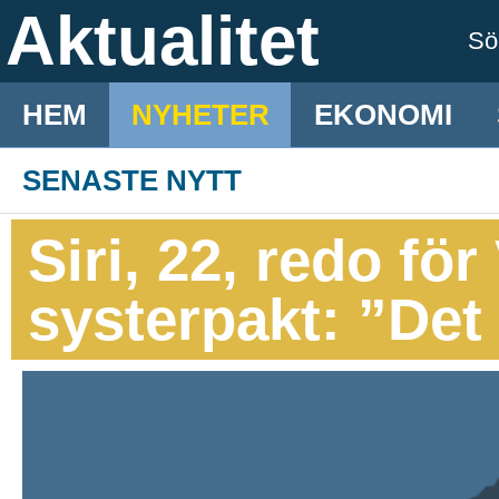
Aktualitet
S
HEM
NYHETER
EKONOMI
SENASTE NYTT
Siri, 22, redo fö
systerpakt: ”Det 