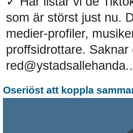
✓ Här listar vi de Tikt
som är störst just nu. 
medier-profiler, musik
proffsidrottare. Sakna
red@ystadsallehanda..
Oseriöst att koppla samman