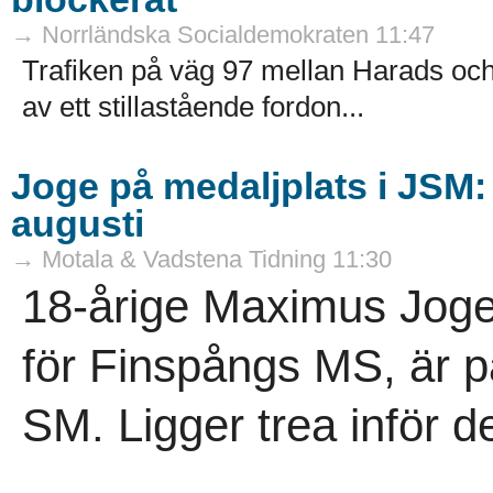
→ Norrländska Socialdemokraten 11:47
Trafiken på väg 97 mellan Harads och 
av ett stillastående fordon...
Joge på medaljplats i JSM:
augusti
→ Motala & Vadstena Tidning 11:30
18-årige Maximus Joge,
för Finspångs MS, är på
SM. Ligger trea inför de