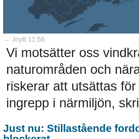
→ Jnytt 11:56
Vi motsätter oss vindkra
naturområden och nära
riskerar att utsättas fö
ingrepp i närmiljön, skr
Just nu: Stillastående fordo
blockerat